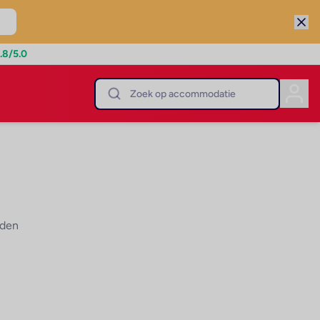
.8
/5.0
nden