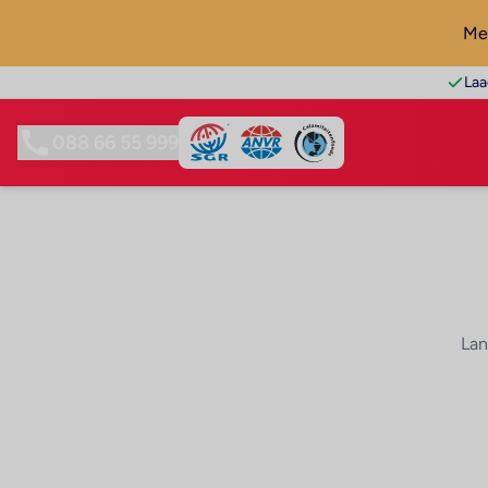
Mel
Laa
088 66 55 999
Lan