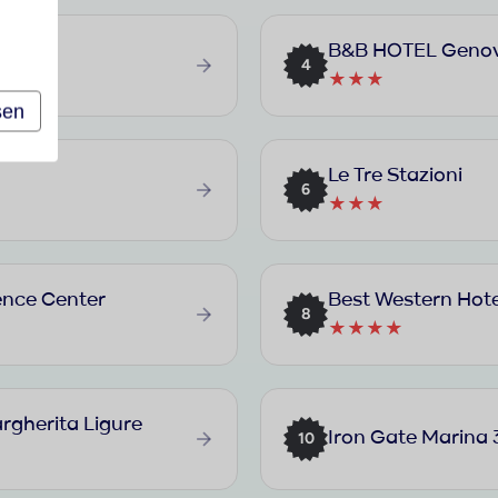
B&B HOTEL Genov
4
★★★
sen
Le Tre Stazioni
6
★★★
ence Center
Best Western Hote
8
★★★★
rgherita Ligure
Iron Gate Marina 
10