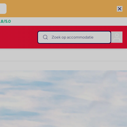
.8
/5.0