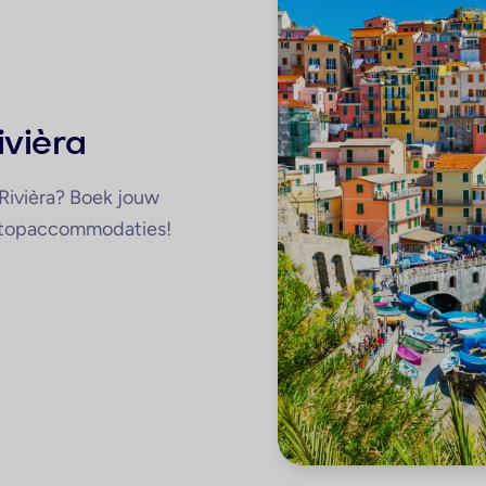
ivièra
e Rivièra? Boek jouw
e topaccommodaties!