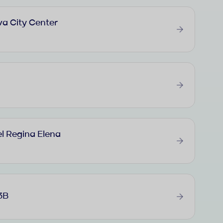
a City Center
l Regina Elena
3B