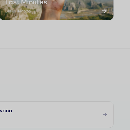
Last Minutes
Bekijk aanbod
avona