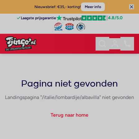
Nieuwsbrief: €35,- korting!
Meer info
4.8
/5.0
Laagste prijsgarantie
Pagina niet gevonden
Landingspagina "/italie/lombardije/albavilla" niet gevonden
Terug naar home