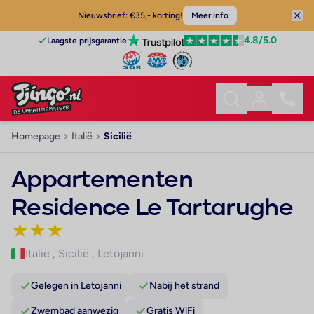
Nieuwsbrief: €35,- korting!
Meer info
4.8
/5.0
Laagste prijsgarantie
Homepage
Italië
Sicilië
Appartementen
Residence Le Tartarughe
★
★
★
Italië
,
Sicilië
,
Letojanni
Gelegen in Letojanni
Nabij het strand
Zwembad aanwezig
Gratis WiFi