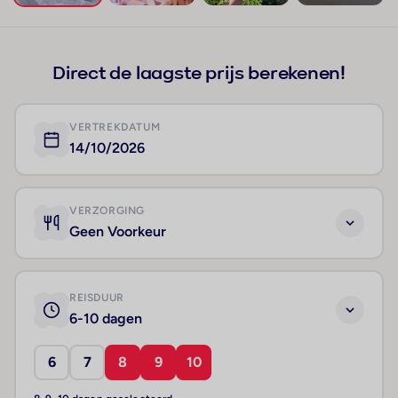
+16
Direct de laagste prijs berekenen!
VERTREKDATUM
14/10/2026
VERZORGING
Geen Voorkeur
REISDUUR
6-10 dagen
6
7
8
9
10