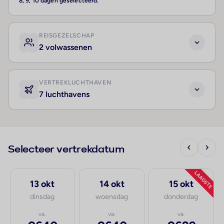
8, 9, 10 dagen geselecteerd.
REISGEZELSCHAP
2 volwassenen
VERTREKLUCHTHAVEN
7 luchthavens
Selecteer vertrekdatum
LAAGSTE
13 okt
14 okt
15 okt
dinsdag
woensdag
donderdag
va.
va.
va.