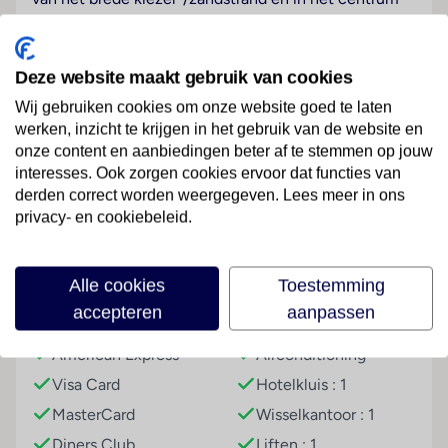
van Letojanni. Ruim en van alle gemakken voorzien,
zelfs met eigen wasmachine. Wil je erop uit? Bezoek
de Etna vulkaan of doe mee met de Siciliaanse
Deze website maakt gebruik van cookies
kookworkshop. Je nieuwe kookkunsten probeer je
Wij gebruiken cookies om onze website goed te laten
daarna uit in je eigen keuken. De boodschappen haal
werken, inzicht te krijgen in het gebruik van de website en
je in het historisch centrum van Taormina. Wedden
onze content en aanbiedingen beter af te stemmen op jouw
dat je aan het einde van de vakantie een
Lees meer
interesses. Ook zorgen cookies ervoor dat functies van
keukenprins(es) bent?
derden correct worden weergegeven. Lees meer in ons
privacy- en cookiebeleid.
Overige informatie
officiële classificatie: 4 sterren
Faciliteiten
onze classificatie: 3 sterren
Alle cookies
Toestemming
totaal aantal kamers/ appartementen: 29
accepteren
aanpassen
Betalingsmogelijkheden
Hoteluitrusting
Kamers
American Express
Airconditioning
2-kamerappartement, 2-4 pers
Visa Card
Hotelkluis : 1
Algemeen
MasterCard
Wisselkantoor : 1
ca. 45 m² (kan verschillen per kamer)
Diners Club
Liften : 1