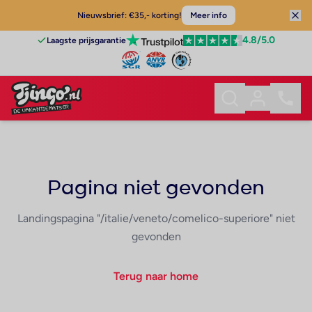
Nieuwsbrief: €35,- korting!
Meer info
4.8
/5.0
Laagste prijsgarantie
Pagina niet gevonden
Landingspagina "/italie/veneto/comelico-superiore" niet
gevonden
Terug naar home