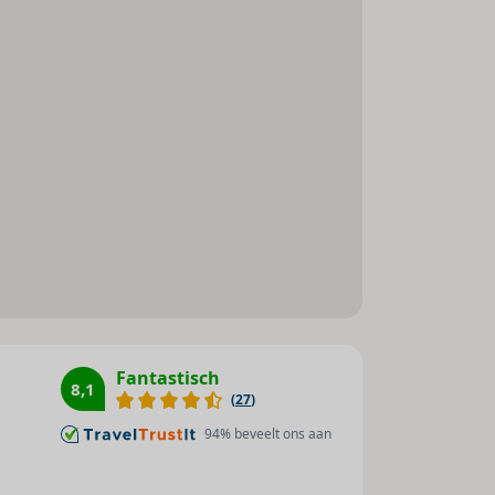
Mogelijkheid om zelf thee en
koffie te zetten
Fantastisch
8,1
(
27
)
94
% beveelt ons aan
oneel