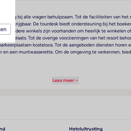
is graag bij alle vragen behulpzaam. Tot de faciliteiten van het
Fi verkrijgbaar. De tourdesk biedt ondersteuning bij het boeken
sen
kt en andere winkels zijn voorhanden om heerlijk te winkelen of 
e speelplaats. Tot de overige voorzieningen van het resort beh
parkeerplaatsen kosteloos. Tot de aangeboden diensten horen 
per en een muntwasserette. Om de omgeving te verkennen, bied
 en een badkamer, voor een aangenaam luchtklimaat zorgt airco
Lees meer
 kamers beschikken over een tweepersoonsbed en een slaapbank
klaar. De kitchenette is goed uitgerust voor gasten die graag z
fiezetapparaat en een afwasmachine. Bovendien zijn een flatsc
ndschoonmaak. In de badkamer – uitgerust met een douche – vi
ekenset. Het vakantiecomplex beschikt over niet-rokerskamer
and
Hoteluitrusting