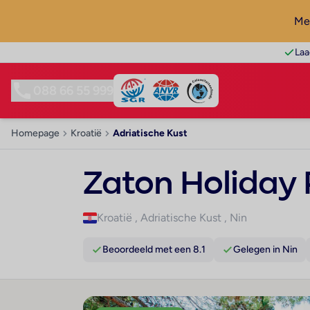
Mel
Laa
088 66 55 999
Homepage
Kroatië
Adriatische Kust
Zaton Holiday
Kroatië
,
Adriatische Kust
,
Nin
Beoordeeld met een 8.1
Gelegen in Nin