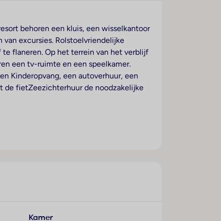
 resort behoren een kluis, een wisselkantoor
 van excursies. Rolstoelvriendelijke
te flaneren. Op het terrein van het verblijf
oren een tv-ruimte en een speelkamer.
een Kinderopvang, een autoverhuur, een
t de fietZeezichterhuur de noodzakelijke
nditioning. Op het balkon of terras
. Er zijn aparte slaapkamers aanwezig.
elf hun eten bereiden met een koelkast,
reen-tv en Wi-Fi (kosteloos) beschikbaar.
nden de gasten een föhn. Voor extra
s.
Kamer