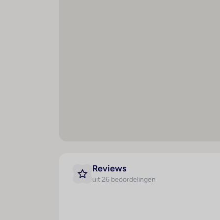
Maaltijden
Spo
Halfpension
B
Reviews
K
uit 26 beoordelingen
Po
Li
Pa