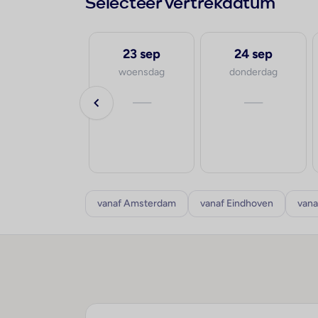
Selecteer vertrekdatum
19 sep
23 sep
24 sep
zaterdag
woensdag
donderdag
va.
—
—
€593
p.p.
8-10 dagen
vanaf Amsterdam
vanaf Eindhoven
vana