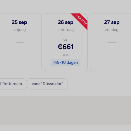
LAAGSTE
25 sep
26 sep
27 sep
vrijdag
zaterdag
zondag
—
va.
—
€661
p.p.
8-10 dagen
f Rotterdam
vanaf Düsseldorf