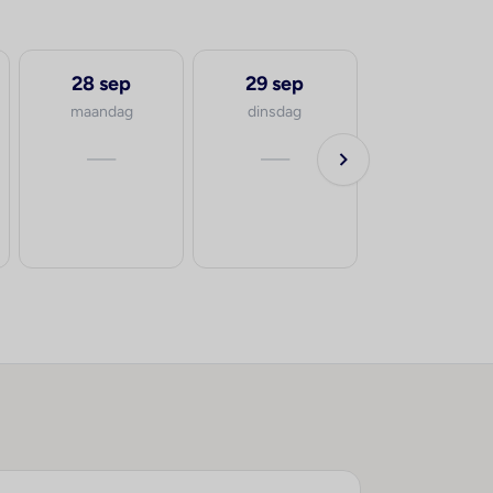
28 sep
29 sep
maandag
dinsdag
—
—