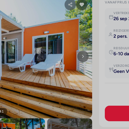
VANAFPRIJS 
VERTRE
26 sep 
REIZIGER
2 pers.
REISDUU
6-10 d
VERZOR
Geen V
 41