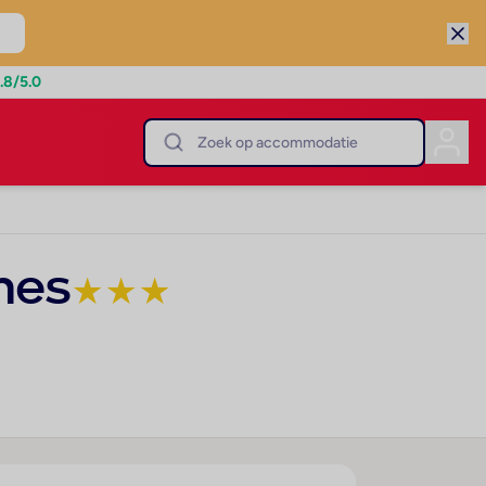
.8
/5.0
mes
★
★
★