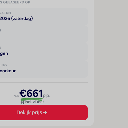
IS GEBASEERD OP
KDATUM
2026 (zaterdag)
S
R
agen
GING
oorkeur
€661
p.p.
v.a.
incl. vlucht
Bekijk prijs