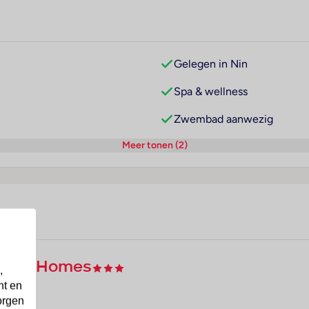
Gelegen in Nin
Spa & wellness
Zwembad aanwezig
Meer tonen (2)
mping Homes
,
nt en
orgen