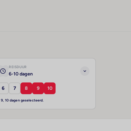
REISDUUR
6-10 dagen
6
7
8
9
10
, 9, 10 dagen geselecteerd.