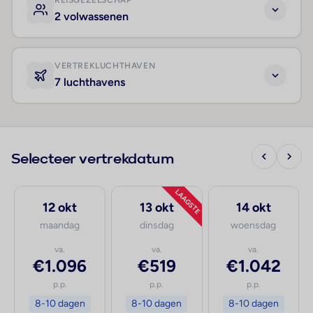
REISGEZELSCHAP
2 volwassenen
VERTREKLUCHTHAVEN
7 luchthavens
Selecteer vertrekdatum
LAAGSTE
12 okt
13 okt
14 okt
maandag
dinsdag
woensdag
va.
va.
va.
€1.096
€519
€1.042
p.p.
p.p.
p.p.
8-10 dagen
8-10 dagen
8-10 dagen