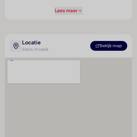
Terras (m²) : 1
Entertainment
Lees meer
Aantal kamers (totaal)
Tegen betaling
: 241
Overige informatie
Aantal
officiële classificatie: 5 sterren
eenpersoonskamers :
Locatie
Bekijk map
onze classificatie: 5 sterren
14
Slano
, Kroatië
totaal aantal kamers/ appartementen: 241
Aantal
het hoofdgebouw heeft 3 verdiepingen inclusief
tweepersoonskamers :
begane grond en 3 liften
199
Kamers
Aantal suites : 9
2-persoonskamer, landzijde, 2-3 pers
Betalingsmogelijkheden
Strand
Algemeen
American Express
Kiezelstrand
ca. 27 m²
Visa Card
airco
telefoon
MasterCard
gratis wifi
Diners Club