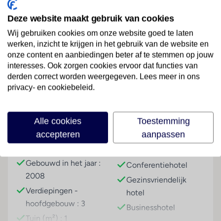
strand. Het hotel is omgeven door de prachtige
Deze website maakt gebruik van cookies
natuur van Kroatië. Hier geniet je in stijl van
vijfsterren luxe waar het je aan niets ontbreekt. Zelfs
Wij gebruiken cookies om onze website goed te laten
de meest kritische fijnproever voelt zich hier thuis.
Lees meer
werken, inzicht te krijgen in het gebruik van de website en
Niet gek, als er zo veel aandacht wordt besteed aan
onze content en aanbiedingen beter af te stemmen op jouw
interesses. Ook zorgen cookies ervoor dat functies van
de meest overheerlijke streekgerechten en
derden correct worden weergegeven. Lees meer in ons
internationale specialiteiten. De klein maar fijne
Faciliteiten
privacy- en cookiebeleid.
wellness maakt het plaatje compleet. Als je er eens
bent geweest en de rust en schoonheid van de regio
hebt ervaren, kom je hier zeker terug.
Alle cookies
Toestemming
Gebouwinformatie
Hoteltype
accepteren
aanpassen
Strand
Aan een hoofdweg
Strandhotel
badhanddoeken, ligbedden en parasols
gelegen
Kuurhotel
Gebouwd in het jaar :
Wellness
Conferentiehotel
2008
Gezinsvriendelijk
Tegen betaling
Verdiepingen -
hotel
Sport & Activiteiten
hoofdgebouw : 3
Businesshotel
Tegen betaling
Tuin (m²) : 1