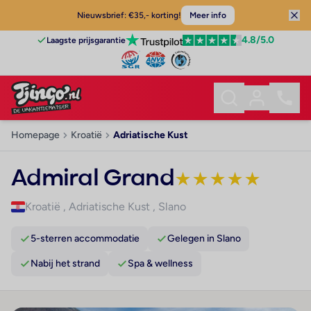
Nieuwsbrief: €35,- korting!
Meer info
4.8
/5.0
Laagste prijsgarantie
Homepage
Kroatië
Adriatische Kust
Admiral Grand
★
★
★
★
★
Kroatië
,
Adriatische Kust
,
Slano
5-sterren accommodatie
Gelegen in Slano
Nabij het strand
Spa & wellness