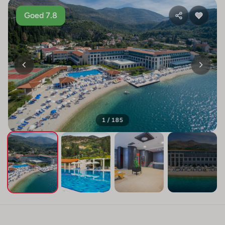
Goed 7.8
1 / 185
+181