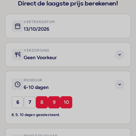
Direct de laagste prijs berekenen!
VERTREKDATUM
13/10/2026
VERZORGING
Geen Voorkeur
REISDUUR
6-10 dagen
6
7
8
9
10
8, 9, 10 dagen geselecteerd.