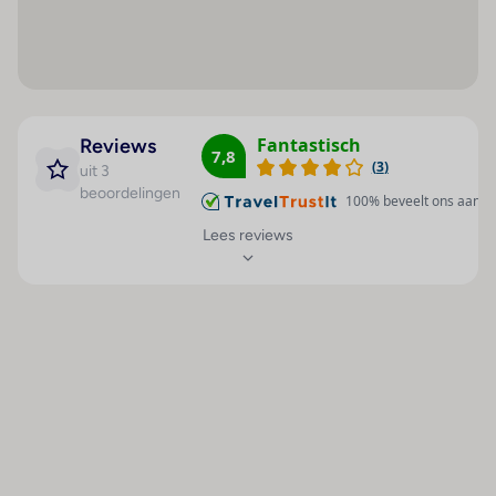
tv
Hoteluitrusting
Kamer
gratis kluisje en minibar (tegen betaling)
Airconditioning
Badkamer
Badkamer
24 uur geopende
Douche
badkamer met bad
receptie
haardroger
Ligbad
Fantastisch
Reviews
7,8
24uurs bediening
badjas
(
3
)
Haardroger
uit 3
beoordelingen
badslippers en toilet
Hotelkluis : 1
100
% beveelt ons aan
Telefoon
Slaapkamer
Wisselkantoor : 1
Lees reviews
Satelliet/kabeltelevisie
kamer met 1 tweepersoonsbed en 1
Garderobe : 1
Radio
eenpersoonssofabed
Ontvangsthal : 1
Internetaansluiting
Buiten
Liften : 1
Minibar
balkon
Café : 1
Kingsize bed
2-persoonskamer, Zeezijde, 2-3 pers
Kiosk : 1
Algemeen
Tapijtvloer
ca. 27 m²
Kapper : 1
Airconditioning
airco
Bar(s) : 1
(centraal geregeld)
telefoon