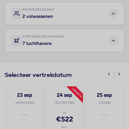
REISGEZELSCHAP
2 volwassenen
VERTREKLUCHTHAVEN
7 luchthavens
Selecteer vertrekdatum
LAAGSTE
23 sep
24 sep
25 sep
woensdag
donderdag
vrijdag
—
va.
—
€522
p.p.