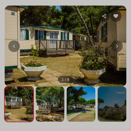
1 / 8
+4