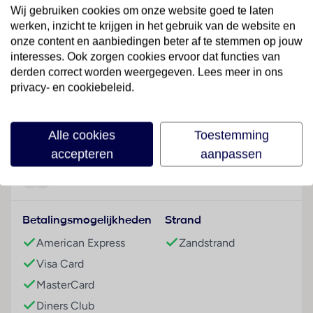
Hotelfaciliteiten
Wij gebruiken cookies om onze website goed te laten
Aan de receptie in de ontvangstruimte staat het
werken, inzicht te krijgen in het gebruik van de website en
vriendelijke personeel de gasten met raad en daad bij.
onze content en aanbiedingen beter af te stemmen op jouw
Verschillende faciliteiten en diensten – zoals een
interesses. Ook zorgen cookies ervoor dat functies van
kluis, een wisselkantoor, een krantenkiosk en een
derden correct worden weergegeven. Lees meer in ons
privacy- en cookiebeleid.
wasservice – behoren tot de aangeboden
voorzieningen. In de openbare ruimtes is Wi-Fi
Lees meer
verkrijgbaar. Een supermarkt en een souvenirwinkel
Alle cookies
Toestemming
en andere winkels zijn voorhanden om heerlijk te
accepteren
aanpassen
winkelen of te flaneren. Er is ook een speelplaats voor
kleine gasten. De gasten die met de auto komen,
Faciliteiten
kunnen in een garage of op de parkeerplaats parkeren.
Tot de aangeboden service behoort een eigen
Betalingsmogelijkheden
Strand
shuttlebus. Om de omgeving te verkennen, biedt de
fietZeezichterhuur de noodzakelijke uitrusting.
American Express
Zandstrand
Visa Card
Kamers
Voor een aangename luchtcirculatie in de kamers
MasterCard
zorgt airconditioning. Extra comfort is in de meeste
Diners Club