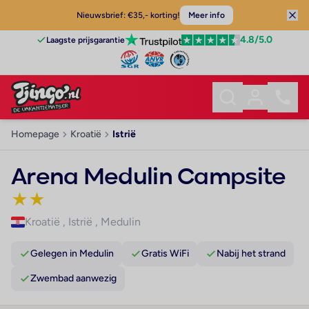
Nieuwsbrief: €35,- korting!
Meer info
4.8
/5.0
Laagste prijsgarantie
Homepage
Kroatië
Istrië
Arena Medulin Campsite
★
★
Kroatië
,
Istrië
,
Medulin
Gelegen in Medulin
Gratis WiFi
Nabij het strand
Zwembad aanwezig