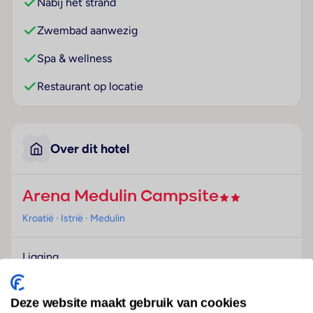
Nabij het strand
Zwembad aanwezig
Spa & wellness
Restaurant op locatie
Over dit hotel
Arena Medulin Campsite
Kroatië
· Istrië
· Medulin
Ligging
Dit verblijf bevindt zich op ongeveer 1 km van het
centrum van Medulin.
Deze website maakt gebruik van cookies