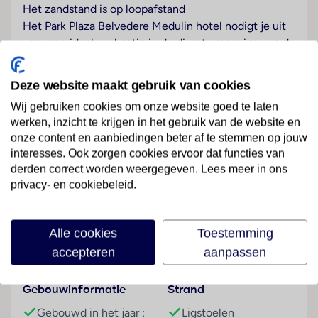
Het zandstand is op loopafstand
Het Park Plaza Belvedere Medulin hotel nodigt je uit
voor een ideale vakantie in de direct omgeving van de
stranden van Belvedere en Bijeca. Ga heerlijk
achterover leunen in de stoelen van het hotel, bestel
Deze website maakt gebruik van cookies
een drankje van Lungomare Restaurant's bar of ga
Wij gebruiken cookies om onze website goed te laten
lekker zwemmen in de Adriatische Zee. Een
werken, inzicht te krijgen in het gebruik van de website en
gezondheids- en wellnesscentrum in het hotel
onze content en aanbiedingen beter af te stemmen op jouw
helpen je jouw fitheidsdoelen aan te houden en je
interesses. Ook zorgen cookies ervoor dat functies van
kunt jezelf ook trakteren op een bezoek aan de
derden correct worden weergegeven. Lees meer in ons
schoonheidssalon. Sla ook een deelname aan het
Lees meer
privacy- en cookiebeleid.
Arenaturist-animatieprogramma voor kinderen en
volwassenen niet over; dit bestaat uit dagelijkse
activiteiten zoals sporttoernooien, creatieve
Alle cookies
Toestemming
Faciliteiten
projecten en een avondprogramma.
accepteren
aanpassen
Strand
Gebouwinformatie
Strand
Tegen betaling
Gebouwd in het jaar :
Ligstoelen