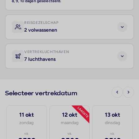
8, 9, 10 dagen geselecteerd.
REISGEZELSCHAP
2 volwassenen
VERTREKLUCHTHAVEN
7 luchthavens
Selecteer vertrekdatum
LAAGSTE
11 okt
12 okt
13 okt
zondag
maandag
dinsdag
va.
va.
va.