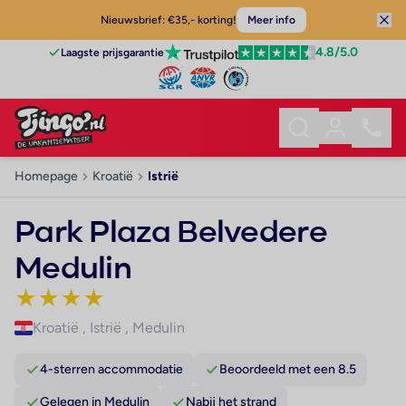
Nieuwsbrief: €35,- korting!
Meer info
4.8
/5.0
Laagste prijsgarantie
Homepage
Kroatië
Istrië
Park Plaza Belvedere
Medulin
★
★
★
★
Kroatië
,
Istrië
,
Medulin
4-sterren accommodatie
Beoordeeld met een 8.5
Gelegen in Medulin
Nabij het strand