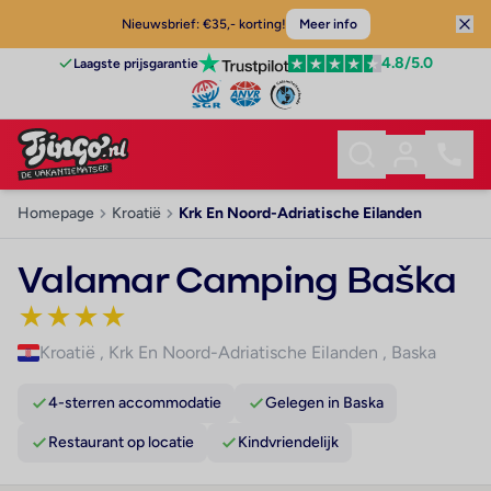
Nieuwsbrief: €35,- korting!
Meer info
4.8
/5.0
Laagste prijsgarantie
Homepage
Kroatië
Krk En Noord-Adriatische Eilanden
Valamar Camping Baška
★
★
★
★
Kroatië
,
Krk En Noord-Adriatische Eilanden
,
Baska
4-sterren accommodatie
Gelegen in Baska
Restaurant op locatie
Kindvriendelijk