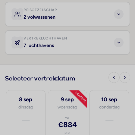
REISGEZELSCHAP
2 volwassenen
VERTREKLUCHTHAVEN
7 luchthavens
Selecteer vertrekdatum
LAAGSTE
8 sep
9 sep
10 sep
dinsdag
woensdag
donderdag
—
va.
—
€884
p.p.