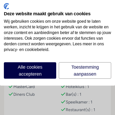
zich ook zeker niet te vervelen met het speciale
kinderbad en de kinderdisco.
Deze website maakt gebruik van cookies
Wij gebruiken cookies om onze website goed te laten
Sport & Activiteiten
werken, inzicht te krijgen in het gebruik van de website en
Lees meer
Tegen betaling
onze content en aanbiedingen beter af te stemmen op jouw
interesses. Ook zorgen cookies ervoor dat functies van
Entertainment
derden correct worden weergegeven. Lees meer in ons
overdag en 's avonds animatie
privacy- en cookiebeleid.
Faciliteiten
workshops
Overige informatie
Alle cookies
Toestemming
officiële classificatie: 4 sterren
Betalingsmogelijkheden
Hoteluitrusting
accepteren
aanpassen
onze classificatie: 4 sterren
Visa Card
Airconditioning
Kamers
MasterCard
Hotelkluis : 1
Diners Club
Bar(s) : 1
3-kamer stacaravan, Marena Home, 2-6 pers
Algemeen
Speelkamer : 1
airco
Restaurant(s) : 1