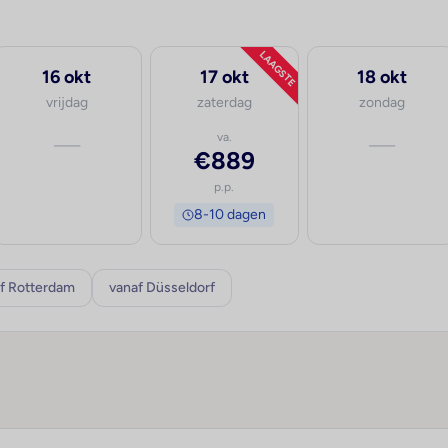
LAAGSTE
16 okt
17 okt
18 okt
vrijdag
zaterdag
zondag
—
va.
—
€889
p.p.
8-10 dagen
f Rotterdam
vanaf Düsseldorf