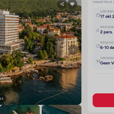
VANAFPRIJS 
VERTRE
17 okt 
REIZIGER
2 pers.
REISDUU
6-10 d
VERZOR
Geen V
 63