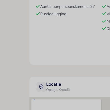
Overige informatie
Aantal eenpersoonskamers : 27
A
officiële classificatie: 5 sterren
Rustige ligging
V
onze classificatie: 5 sterren
M
het hoofdgebouw heeft 10 verdiepingen in
D
Kamers
2-persoonskamer, Superior zeezicht, 2-2 
Ligging
zeezicht
Algemeen
ca. 23 m²
airco
telefoon
Locatie
gratis wifi
Opatija
, Kroatië
tv
gratis kluisje en minibar (tegen betaling)
Badkamer