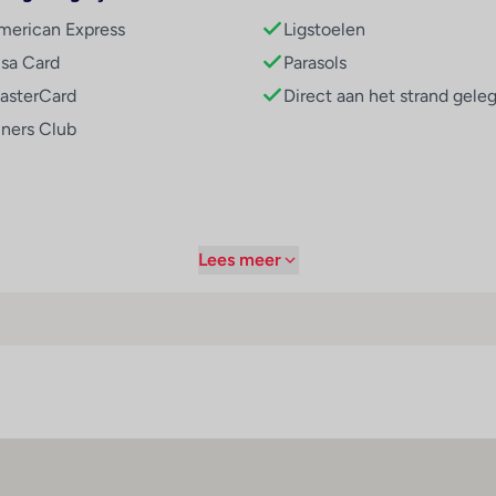
merican Express
Ligstoelen
isa Card
Parasols
asterCard
Direct aan het strand gele
clusief begane grond en 4 liften
iners Club
pers
Lees meer