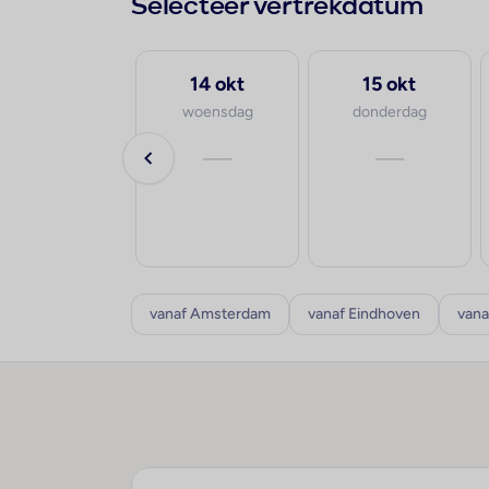
Selecteer vertrekdatum
30 sep
14 okt
15 okt
woensdag
woensdag
donderdag
va.
—
—
€1.110
p.p.
8-10 dagen
vanaf Amsterdam
vanaf Eindhoven
vana