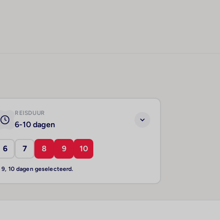
REISDUUR
6-10 dagen
6
7
8
9
10
, 9, 10 dagen geselecteerd.