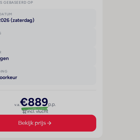
IS GEBASEERD OP
KDATUM
2026 (zaterdag)
S
R
agen
GING
oorkeur
€889
p.p.
v.a.
incl. vlucht
Bekijk prijs