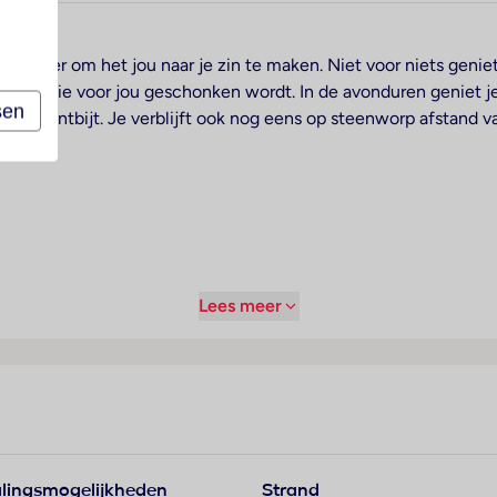
 niveau
verder om het jou naar je zin te maken. Niet voor niets geniet je
die wijn die voor jou geschonken wordt. In de avonduren geniet je
sen
n bio-ontbijt. Je verblijft ook nog eens op steenworp afstand 
s.
Lees meer
n paar keer per week live muziek
lingsmogelijkheden
Strand