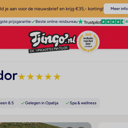
d je aan voor de nieuwsbrief en krijg €35,- korting!
Meer info
4
gste prijsgarantie
Beste online reisbureau
dor
★
★
★
★
★
een 8.5
Gelegen in Opatija
Spa & wellness