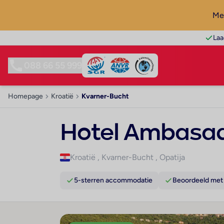
Mel
Laa
088 66 55 999
Homepage
Kroatië
Kvarner-Bucht
Hotel Ambasa
Kroatië
,
Kvarner-Bucht
,
Opatija
5-sterren accommodatie
Beoordeeld met 