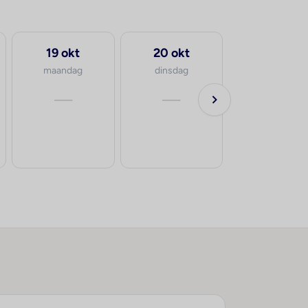
19 okt
20 okt
maandag
dinsdag
—
—