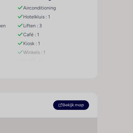
Airconditioning
Hotelkluis : 1
gen
Liften : 3
Café : 1
Kiosk : 1
Winkels : 1
Bar(s) : 1
Speelkamer : 1
Restaurant(s) : 1
Conferentiezaal : 1
Internetaansluiting
WiFi hotspot
Bekijk map
Roomservice
Wasservice
Parkeerplaats