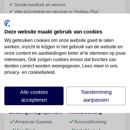
✔ Goede kwaliteit en service
✔ Vele activiteiten en services in 'Holiday Plus'
programma
Deze website maakt gebruik van cookies
SENTIDO Kaktus Resort is een uitstekend vakantieadres
voor een onbezorgde, ontspannen vakantie. Aan het
Wij gebruiken cookies om onze website goed te laten
zwembad met zonneterras is het goed vertoeven. Je
werken, inzicht te krijgen in het gebruik van de website en
onze content en aanbiedingen beter af te stemmen op jouw
kunt natuurlijk ook gebruikmaken van één van de vele
interesses. Ook zorgen cookies ervoor dat functies van
sportfaciliteiten die het hotel te bieden heeft. Als je het
derden correct worden weergegeven. Lees meer in ons
liever wat rustiger aan doet, kun je heerlijk tot rust komen
Lees meer
privacy- en cookiebeleid.
in het wellnesscenter. Er is bovendien gratis wifi in het
hele hotel zodat de thuisbasis niks hoeft te missen van je
vakantie. Dit prachtige resort is gelegen in Supetar, op
Alle cookies
Toestemming
Faciliteiten
het Kroatische eiland Brač. Geniet tijdens je vakantie
accepteren
aanpassen
direct van de bijzondere bezienswaardigheden van
Kroatië.
Betalingsmogelijkheden
Hoteluitrusting
American Express
Airconditioning
Ook aan de kinderen is gedacht. Zo zijn er twee aparte