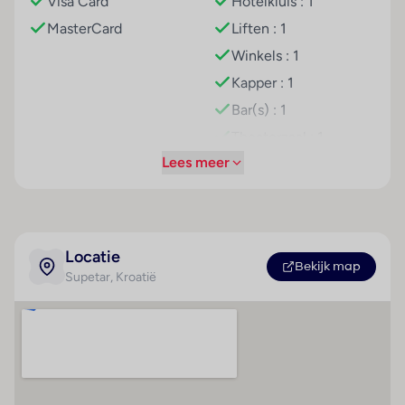
kinderzwembaden, een speeltuin en een miniclub voor
Visa Card
Hotelkluis : 1
kinderen van 4 t/m 12 jaar.
MasterCard
Liften : 1
Winkels : 1
Kapper : 1
Bar(s) : 1
Theaterzaal : 1
Lees meer
Speelkamer : 1
Restaurant(s) : 1
Conferentiezaal : 1
Internetaansluiting
Locatie
Bekijk map
WiFi hotspot
Supetar
, Kroatië
Wasservice
Fietsenverhuur
Parkeerplaats
Miniclub