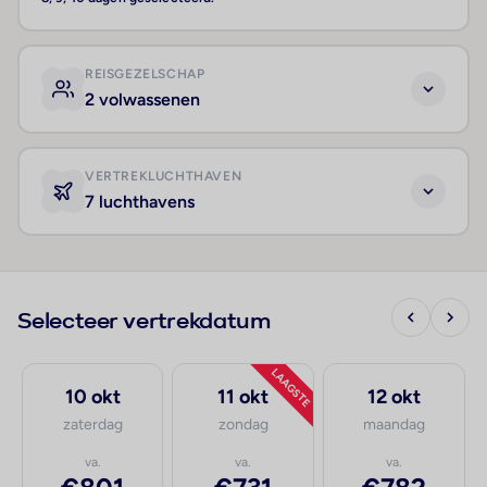
REISGEZELSCHAP
2 volwassenen
VERTREKLUCHTHAVEN
7 luchthavens
Selecteer vertrekdatum
LAAGSTE
10 okt
11 okt
12 okt
zaterdag
zondag
maandag
va.
va.
va.