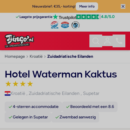
Nieuwsbrief: €35,- korting!
Meer info
4.8
/5.0
Laagste prijsgarantie
Homepage
Kroatië
Zuidadriatische Eilanden
Hotel Waterman Kaktus
★
★
★
★
Kroatië
,
Zuidadriatische Eilanden
,
Supetar
4-sterren accommodatie
Beoordeeld met een 8.6
Gelegen in Supetar
Zwembad aanwezig