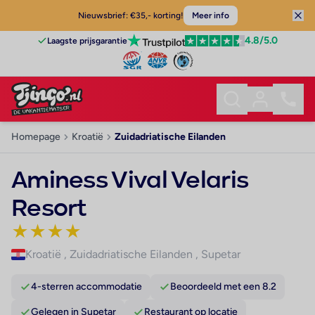
Nieuwsbrief: €35,- korting!
Meer info
4.8
/5.0
Laagste prijsgarantie
Homepage
Kroatië
Zuidadriatische Eilanden
Aminess Vival Velaris
Resort
★
★
★
★
Kroatië
,
Zuidadriatische Eilanden
,
Supetar
4-sterren accommodatie
Beoordeeld met een 8.2
Gelegen in Supetar
Restaurant op locatie