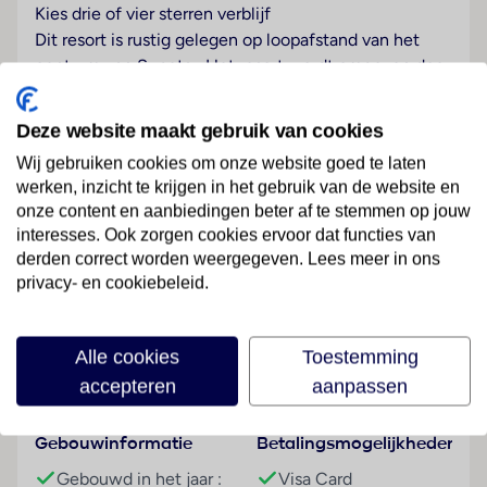
Kies drie of vier sterren verblijf
Dit resort is rustig gelegen op loopafstand van het
centrum van Supetar. Het resort wordt omgeven door
de zorTuinzichtuldig beschermde natuur en is
gelegen in één van de mooiste tuinen op het eiland.
Deze website maakt gebruik van cookies
Je kunt dagelijks in het restaurant genieten van
Wij gebruiken cookies om onze website goed te laten
groente, fruit en andere etenswaar dat op eigen
werken, inzicht te krijgen in het gebruik van de website en
grond wordt verbouwd. Deze organische en
onze content en aanbiedingen beter af te stemmen op jouw
ecologische producten zijn een gezonde variatie op
interesses. Ook zorgen cookies ervoor dat functies van
het afwijkende aanbod van de All Inclusive hotels,
derden correct worden weergegeven. Lees meer in ons
dus afvallen na de vakantie hoeft niet meer!
Lees meer
privacy- en cookiebeleid.
Strand
Alle cookies
Toestemming
Tegen betaling
Faciliteiten
accepteren
aanpassen
Wellness
Tegen betaling
Gebouwinformatie
Betalingsmogelijkheden
Sport & Activiteiten
Gebouwd in het jaar :
Visa Card