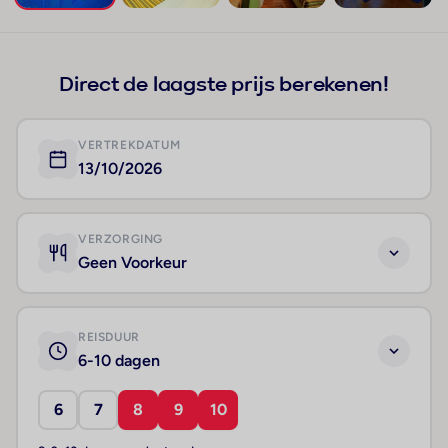
+249
Direct de laagste prijs berekenen!
VERTREKDATUM
13/10/2026
VERZORGING
Geen Voorkeur
REISDUUR
6-10 dagen
6
7
8
9
10