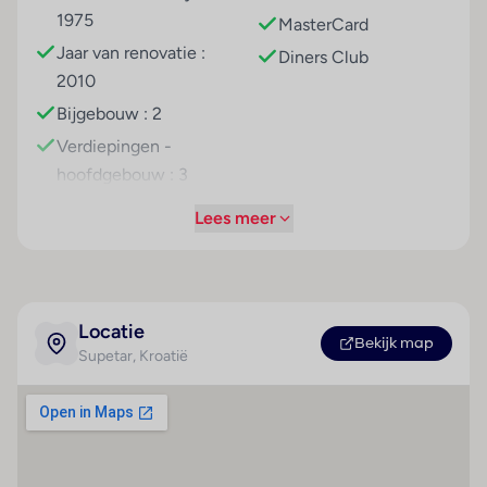
1975
MasterCard
Tegen betaling
Jaar van renovatie :
Diners Club
Entertainment
2010
's avonds animatie
Bijgebouw : 2
livemuziek
Verdiepingen -
Tip
hoofdgebouw : 3
Het weer in mei is over het algemeen fantastisch op
Aantal kamers (totaal)
Lees meer
Brač. Door de hoge kinderkorting en leuke
: 102
aanbiedingen is het daarom een uitstekende keuze
Aantal
om in de meivakantie met je gezin hier een
tweepersoonskamers :
familievakantie te vieren.
97
Locatie
Overige informatie
Bekijk map
Aantal suites : 5
Supetar
, Kroatië
officiële classificatie: 4 sterren
Rustige ligging
onze classificatie: 4 sterren
totaal aantal kamers/ appartementen: 169
Strand
Hoteluitrusting
het hoofdgebouw heeft 4 verdiepingen inclusief
Kiezelstrand
Airconditioning
begane grond en 2 liften