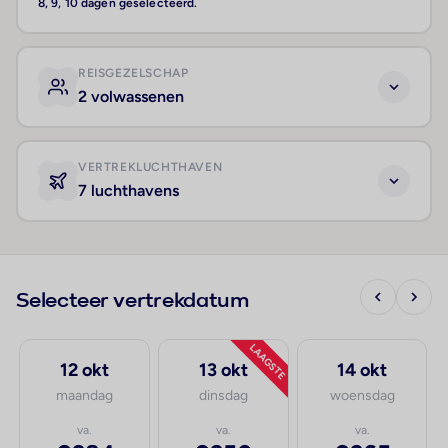
8, 9, 10 dagen geselecteerd.
REISGEZELSCHAP
2 volwassenen
VERTREKLUCHTHAVEN
7 luchthavens
Selecteer vertrekdatum
LAAGSTE
12 okt
13 okt
14 okt
maandag
dinsdag
woensdag
va.
va.
va.