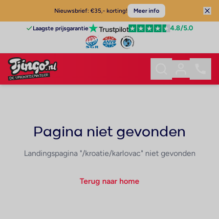
Nieuwsbrief: €35,- korting!
Meer info
4.8
/5.0
Laagste prijsgarantie
Pagina niet gevonden
Landingspagina "/kroatie/karlovac" niet gevonden
Terug naar home