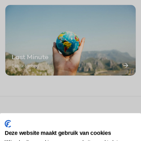
Last Minute
Bekijk aanbod
Best geboekte vakanties in Luxe
vakanties
Deze website maakt gebruik van cookies