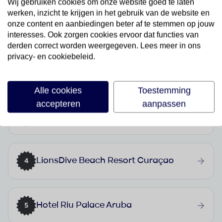
Wij gebruiken cookies om onze website goed te laten
werken, inzicht te krijgen in het gebruik van de website en
onze content en aanbiedingen beter af te stemmen op jouw
Doryssa Seaside Resort
1
interesses. Ook zorgen cookies ervoor dat functies van
derden correct worden weergegeven. Lees meer in ons
privacy- en cookiebeleid.
Hillside Beach Club
2
Alle cookies
Toestemming
accepteren
aanpassen
Delphin BE Grand Resort
3
LionsDive Beach Resort Curaçao
4
Hotel Riu Palace Aruba
5