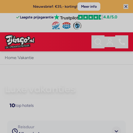
Nieuwsbrief: €35,- korting!
Meer info
4.8
/5.0
Laagste prijsgarantie
Home
/
Vakantie
VAKANTIE
Luxe vakanties
10
top hotels
Reisduur