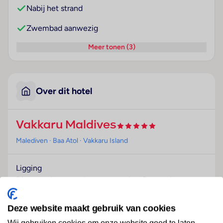
Nabij het strand
Zwembad aanwezig
Meer tonen (3)
Over dit hotel
Vakkaru Maldives
Malediven
· Baa Atol
· Vakkaru Island
Ligging
Dit resort begroet de gasten op het Baa-atol.
Hotelfaciliteiten
Deze website maakt gebruik van cookies
Het vriendelijke personeel aan de receptie is graag bij