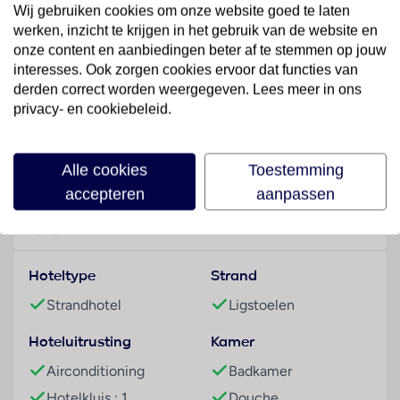
Het vriendelijke personeel aan de receptie is graag bij
Wij gebruiken cookies om onze website goed te laten
alle vragen behulpzaam. De gasten van het resort
werken, inzicht te krijgen in het gebruik van de website en
ontvangen bij aankomst een welkomstdrankje. Een
onze content en aanbiedingen beter af te stemmen op jouw
bagagedepot, een kluis en een wisselkantoor bieden
interesses. Ook zorgen cookies ervoor dat functies van
de nodige service. In de openbare ruimtes is Wi-Fi
derden correct worden weergegeven. Lees meer in ons
verkrijgbaar. De tourdesk biedt ondersteuning bij het
privacy- en cookiebeleid.
boeken van excursies. Het verblijf beschikt over een
Lees meer
aantal voor gehandicapten toegankelijke
Alle cookies
Toestemming
voorzieningen. Een lift en faciliteiten voor
accepteren
aanpassen
rolstoelgebruikers zijn voorhanden. Een
souvenirwinkel en andere winkels zijn voorhanden om
Faciliteiten
heerlijk te winkelen of te flaneren. Op het terrein van
het vakantiecomplex bevinden zich een mooie tuin
Hoteltype
Strand
en een fraaie speelplaats. Tot de overige
voorzieningen van het resort behoren een speelkamer
Strandhotel
Ligstoelen
en een bibliotheek. Onder de beschikbare
voorzieningen bevinden zich een 24-uurs
Hoteluitrusting
Kamer
beveiligingsdienst, een transferservice, een 24-uurs
Airconditioning
Badkamer
kamerservice, een wasservice, een kapper, een
Hotelkluis : 1
Douche