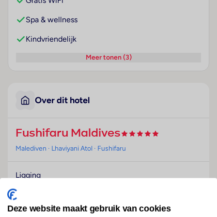
Gratis WiFi
Spa & wellness
Kindvriendelijk
Meer tonen (3)
Over dit hotel
Fushifaru Maldives
Malediven
· Lhaviyani Atol
· Fushifaru
Ligging
Het strandhotel begroet de gasten in Fushifaru.
Hotelfaciliteiten
Deze website maakt gebruik van cookies