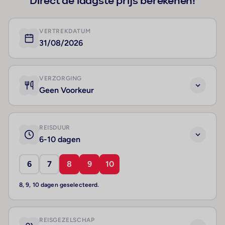
Direct de laagste prijs berekenen!
VERTREKDATUM
31/08/2026
VERZORGING
Geen Voorkeur
REISDUUR
6-10 dagen
6
7
8
9
10
8, 9, 10 dagen geselecteerd.
REISGEZELSCHAP