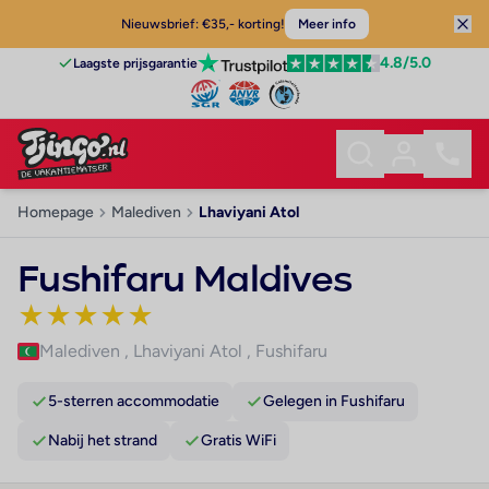
Nieuwsbrief: €35,- korting!
Meer info
4.8
/5.0
Laagste prijsgarantie
Homepage
Malediven
Lhaviyani Atol
Fushifaru Maldives
★
★
★
★
★
Malediven
,
Lhaviyani Atol
,
Fushifaru
5-sterren accommodatie
Gelegen in Fushifaru
Nabij het strand
Gratis WiFi