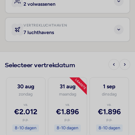
2 volwassenen
VERTREKLUCHTHAVEN
7 luchthavens
Selecteer vertrekdatum
LAAGSTE
30 aug
31 aug
1 sep
zondag
maandag
dinsdag
va.
va.
va.
€2.012
€1.896
€1.896
p.p.
p.p.
p.p.
8-10 dagen
8-10 dagen
8-10 dagen