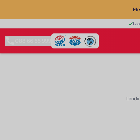
Mel
Laa
088 66 55 999
Landi