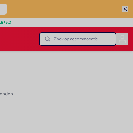
.8
/5.0
vonden