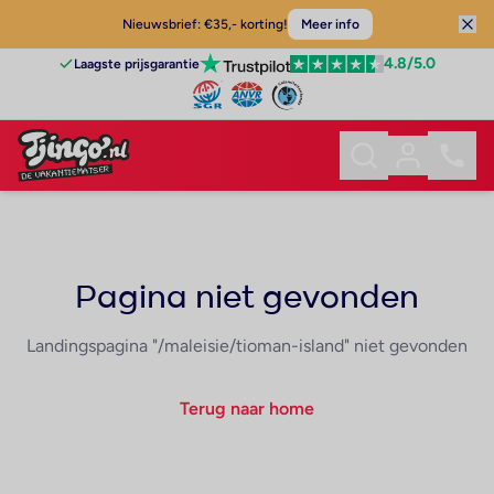
Nieuwsbrief: €35,- korting!
Meer info
4.8
/5.0
Laagste prijsgarantie
Pagina niet gevonden
Landingspagina "/maleisie/tioman-island" niet gevonden
Terug naar home