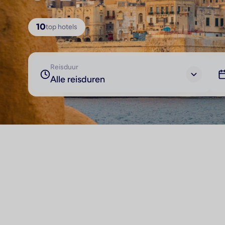
10
top hotels
Reisduur
Alle reisduren