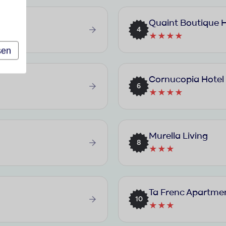
Quaint Boutique 
4
★★★★
sen
Cornucopia Hotel
6
★★★★
Murella Living
8
★★★
Ta Frenc Apartme
10
★★★