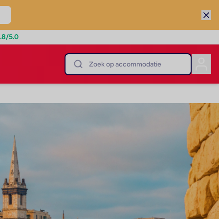
.8
/5.0