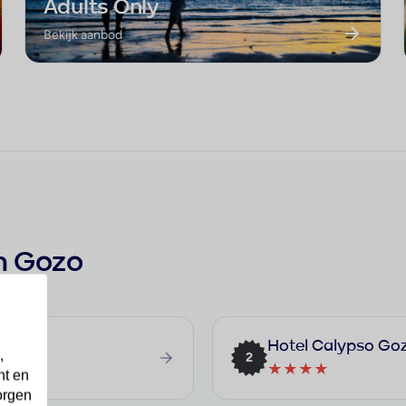
Adults Only
Bekijk aanbod
n Gozo
Hotel Calypso Go
,
2
★★★★
nt en
orgen