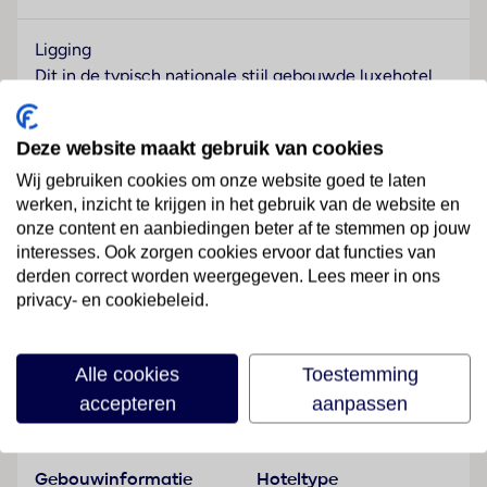
Ligging
Dit in de typisch nationale stijl gebouwde luxehotel
ligt aan de rand van San Lawrenz, middenin een
dromerige, 30.000 m2 grote subtropische tuin. Dit
Deze website maakt gebruik van cookies
uitgestrekt complex is in warme kleuren gedecoreerd.
Niet ver van het hotel ligt het schilderachtige Dwejra
Wij gebruiken cookies om onze website goed te laten
werken, inzicht te krijgen in het gebruik van de website en
Bay. De gasten kunnen gebruik maken van een
onze content en aanbiedingen beter af te stemmen op jouw
shuttlebus naar het strand en naar Victoria, de
interesses. Ook zorgen cookies ervoor dat functies van
hoofdstad van het eiland. Een halte van het openbaar
derden correct worden weergegeven. Lees meer in ons
vervoer vindt u in de directe omgeving. Naar de
privacy- en cookiebeleid.
luchthaven Malta is het ongeveer ca. 120 minuten
Lees meer
rijden.
Alle cookies
Toestemming
Hotelfaciliteiten
accepteren
aanpassen
De 106 kamers zijn verdeeld over 4 verdiepingen en
Faciliteiten
zijn met 3 liften bereikbaar. Het vriendelijke
personeel aan de receptie is graag bij alle vragen
Gebouwinformatie
Hoteltype
behulpzaam. Tot het serviceaanbod behoren een