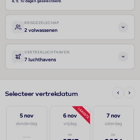
8, 9, 10 dagen geselecteerd.
REISGEZELSCHAP
2 volwassenen
VERTREKLUCHTHAVEN
7 luchthavens
Selecteer vertrekdatum
LAAGSTE
5 nov
6 nov
7 nov
donderdag
vrijdag
zaterdag
—
va.
va.