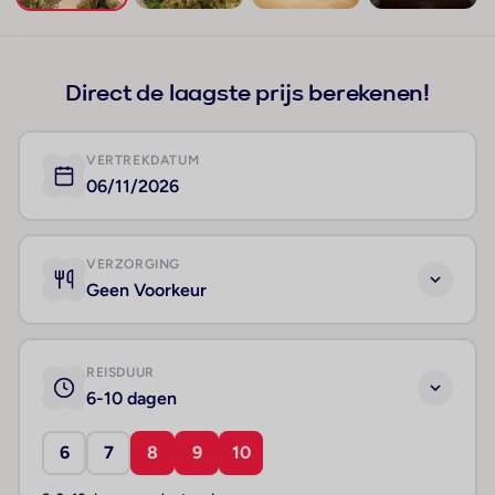
+559
Direct de laagste prijs berekenen!
VERTREKDATUM
06/11/2026
VERZORGING
Geen Voorkeur
REISDUUR
6-10 dagen
6
7
8
9
10