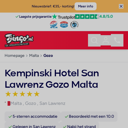
Nieuwsbrief: €35,- korting!
Meer info
4.8
/5.0
Laagste prijsgarantie
Homepage
Malta
Gozo
Kempinski Hotel San
Lawrenz Gozo Malta
★
★
★
★
★
Malta
,
Gozo
,
San Lawrenz
5-sterren accommodatie
Beoordeeld met een 10.0
Gelegen in San Lawrenz
Nabij het strand