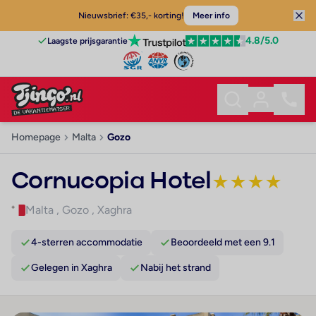
Nieuwsbrief: €35,- korting!
Meer info
4.8
/5.0
Laagste prijsgarantie
Homepage
Malta
Gozo
Cornucopia Hotel
★
★
★
★
Malta
,
Gozo
,
Xaghra
4-sterren accommodatie
Beoordeeld met een 9.1
Gelegen in Xaghra
Nabij het strand