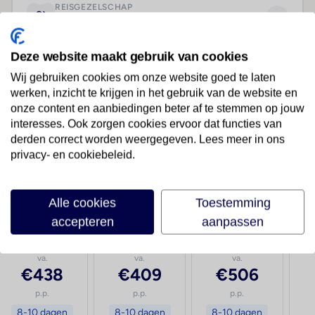
REISGEZELSCHAP
2 volwassenen
Deze website maakt gebruik van cookies
VERTREKLUCHTHAVEN
Wij gebruiken cookies om onze website goed te laten
7 luchthavens
werken, inzicht te krijgen in het gebruik van de website en
onze content en aanbiedingen beter af te stemmen op jouw
interesses. Ook zorgen cookies ervoor dat functies van
derden correct worden weergegeven. Lees meer in ons
privacy- en cookiebeleid.
Selecteer vertrekdatum
LAAGSTE
Alle cookies
Toestemming
10 nov
11 nov
12 nov
accepteren
aanpassen
dinsdag
woensdag
donderdag
va.
va.
va.
€438
€409
€506
p.p.
p.p.
p.p.
8-10 dagen
8-10 dagen
8-10 dagen
8