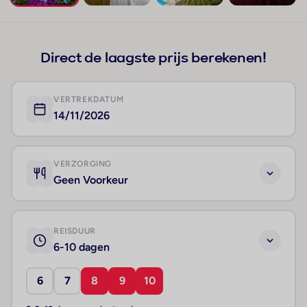
+138
Direct de laagste prijs berekenen!
VERTREKDATUM
14/11/2026
VERZORGING
Geen Voorkeur
REISDUUR
6-10 dagen
6
7
8
9
10