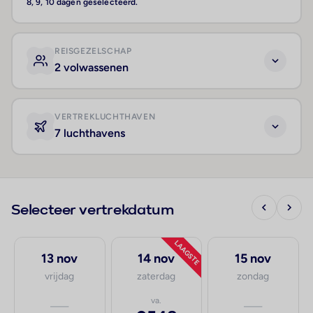
8, 9, 10 dagen geselecteerd.
REISGEZELSCHAP
2 volwassenen
VERTREKLUCHTHAVEN
7 luchthavens
Selecteer vertrekdatum
LAAGSTE
13 nov
14 nov
15 nov
vrijdag
zaterdag
zondag
—
va.
—