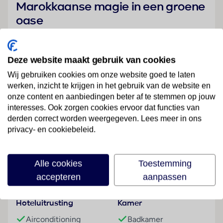
Marokkaanse magie in een groene
oase
Welkom bij Les Jardins d’Agadir, waar de sfeer van oud
Marokko en het comfort van nu prachtig samenkomen.
Dit groene resort in het warme zuiden van Agadir voelt
Deze website maakt gebruik van cookies
als een oase van rust, met wuivende palmbomen,
Wij gebruiken cookies om onze website goed te laten
frisgroen gras en overal kleurrijk mozaïek en houtsnijwerk.
werken, inzicht te krijgen in het gebruik van de website en
Vanuit het resort wandel je in een half uur naar Agadir,
onze content en aanbiedingen beter af te stemmen op jouw
maar op het terrein zelf hoef je je geen moment te
interesses. Ook zorgen cookies ervoor dat functies van
vervelen.
derden correct worden weergegeven. Lees meer in ons
Lees meer
privacy- en cookiebeleid.
Overdag neem je een verfrissende duik in het zwembad,
speel je een potje tennis of leef je je uit in de
fitnessruimte. De kinderen roetsjen lachend van de
Alle cookies
Toestemming
Faciliteiten
glijbanen in het waterpark of doen mee met de leukste
accepteren
aanpassen
activiteiten van het animatieteam. ’s Avonds wacht je
karaoke, shows en gezellige bars. En na zo’n heerlijke dag
Hoteluitrusting
Kamer
trek je je terug in je sfeervolle kamer.
Airconditioning
Badkamer
Alles voor een zorgeloze vakantie in Marokkaanse sferen.