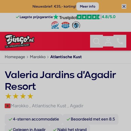
Nieuwsbrief: €35,- korting!
Meer info
4.8
/5.0
Laagste prijsgarantie
Homepage
Marokko
Atlantische Kust
Valeria Jardins d'Agadir
Resort
★
★
★
★
Marokko
,
Atlantische Kust
,
Agadir
4-sterren accommodatie
Beoordeeld met een 8.5
Gelegen in Agadir
Nabij het strand