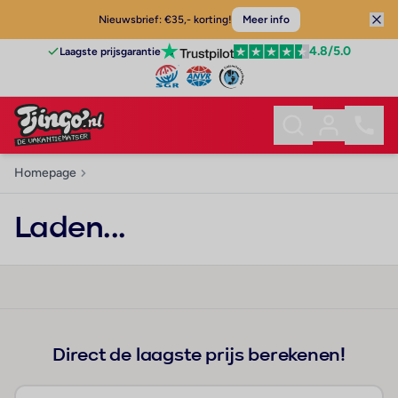
Nieuwsbrief: €35,- korting!
Meer info
4.8
/5.0
Laagste prijsgarantie
Homepage
Laden...
Direct de laagste prijs berekenen!