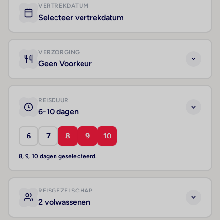
VERTREKDATUM
Selecteer vertrekdatum
VERZORGING
Geen Voorkeur
REISDUUR
6-10 dagen
6
7
8
9
10
8, 9, 10 dagen geselecteerd.
REISGEZELSCHAP
2 volwassenen