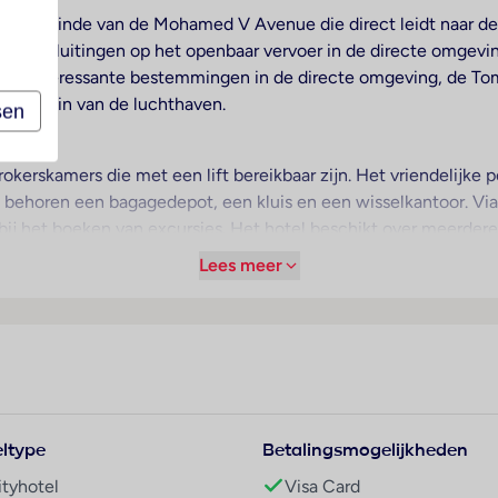
z, aan het einde van de Mohamed V Avenue die direct leidt naar
 aansluitingen op het openbaar vervoer in de directe omgeving 
lende interessante bestemmingen in de directe omgeving, de Tom
hts 10 min van de luchthaven.
sen
okerskamers die met een lift bereikbaar zijn. Het vriendelijke pe
 behoren een bagagedepot, een kluis en een wisselkantoor. Vi
 bij het boeken van excursies. Het hotel beschikt over meerder
 faciliteiten zijn beschikbaar. Een souvenirwinkel en andere win
Lees meer
oorzieningen van het verblijf behoren een tv-ruimte en een bib
ngeboden diensten horen een 24-uurs kamerservice, een wasserv
en kopieerapparaat voorhanden.
 verwarming en een ventilator zorgen voor een prettig luchtkli
 op de stad genieten. De kamers beschikken over een tweepersoo
ltype
Betalingsmogelijkheden
De beste bescherming voor het eigendom van de gasten biedt 
zijn een telefoon, een tv met satelliet-/kabelontvangst en Wi-
ityhotel
Visa Card