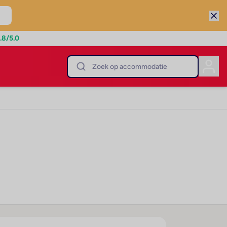
.8
/5.0