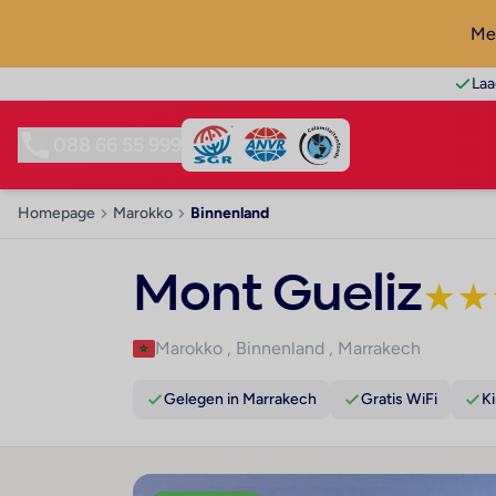
Mel
Laa
088 66 55 999
Homepage
Marokko
Binnenland
Mont Gueliz
★
★
Marokko
,
Binnenland
,
Marrakech
Gelegen in Marrakech
Gratis WiFi
Ki