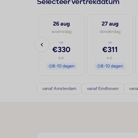
Selecteer vertrekdatum
25 aug
26 aug
27 aug
dinsdag
woensdag
donderdag
va.
va.
va.
€419
€330
€311
p.p.
p.p.
p.p.
8-10 dagen
8-10 dagen
8-10 dagen
vanaf Amsterdam
vanaf Eindhoven
vana