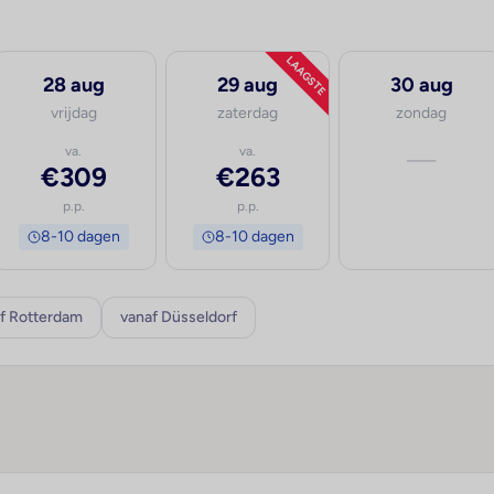
LAAGSTE
28 aug
29 aug
30 aug
vrijdag
zaterdag
zondag
va.
va.
—
€309
€263
p.p.
p.p.
8-10 dagen
8-10 dagen
f Rotterdam
vanaf Düsseldorf