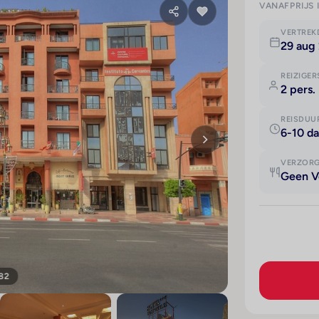
VANAFPRIJS 
VERTRE
29 aug
REIZIGER
2 pers.
REISDUU
6-10 d
VERZOR
Geen V
 82