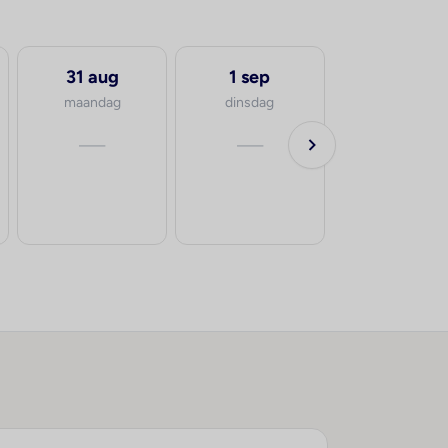
31 aug
1 sep
21 sep
maandag
dinsdag
maandag
—
—
va.
€386
p.p.
8-10 dage