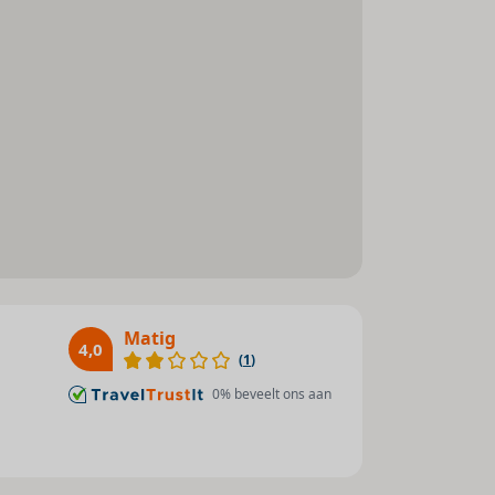
Toegankelijk voor
gehandicapten
Afstanden
Toeristisch centrum : 3000 m
Winkelmogelijkheden : 100 m
Golfbaan : 1000 m
Openbaar vervoer : 200 m
Treinstation : 1000 m
Matig
4,0
(
1
)
0
% beveelt ons aan