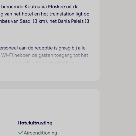
 de beroemde Koutoubia Moskee uit de
van het hotel en het treinstation ligt op
bes van Saadi (3 km), het Bahia Paleis (3
rsoneel aan de receptie is graag bij alle
a Wi-Fi hebben de gasten toegang tot het
e voor gehandicapten toegankelijke
kels zijn voorhanden om heerlijk te
liotheek. Desgewenst beschikken de
ice, een kapper en een eigen shuttlebus.
maat in de kamers. De gasten kunnen vanaf
nsbed, een kingsize bed of een slaapbank.
Hoteluitrusting
een kluis. Ook een mini-koelkast behoort
Fi (kosteloos) beschikbaar. De badkamers
Airconditioning