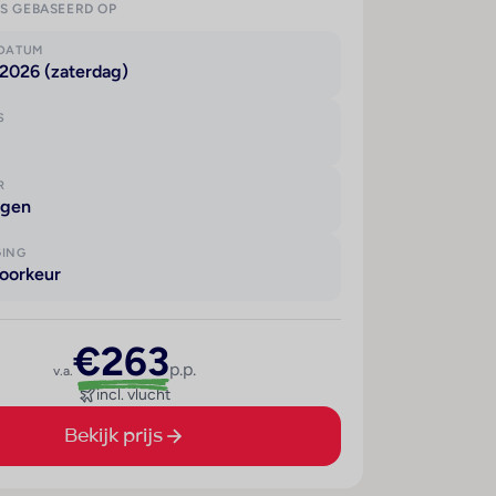
IS GEBASEERD OP
KDATUM
 2026 (zaterdag)
S
R
agen
GING
oorkeur
€263
p.p.
v.a.
incl. vlucht
Bekijk prijs