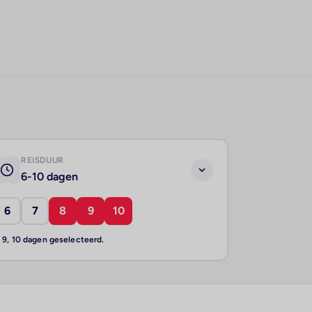
REISDUUR
6-10 dagen
6
7
8
9
10
, 9, 10 dagen geselecteerd.