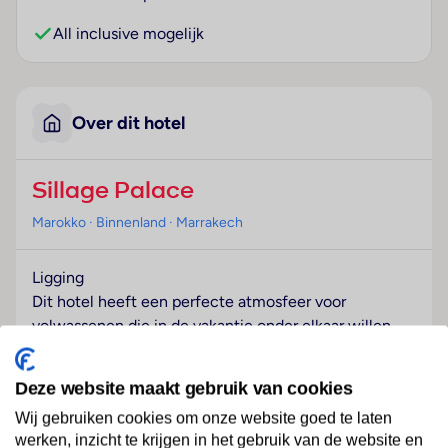
All inclusive mogelijk
Over dit hotel
Sillage Palace
Marokko
· Binnenland
· Marrakech
Ligging
Dit hotel heeft een perfecte atmosfeer voor
volwassenen die in de vakantie onder elkaar willen
zijn en ligt in Marrakesh.
Deze website maakt gebruik van cookies
Hotelfaciliteiten
Het vriendelijke personeel aan de receptie is graag bij
Wij gebruiken cookies om onze website goed te laten
alle vragen behulpzaam. Een bagagedepot, een kluis
werken, inzicht te krijgen in het gebruik van de website en