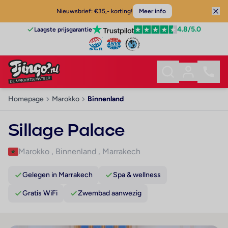
Nieuwsbrief: €35,- korting!
Meer info
4.8
/5.0
Laagste prijsgarantie
Homepage
Marokko
Binnenland
Sillage Palace
Marokko
,
Binnenland
,
Marrakech
Gelegen in Marrakech
Spa & wellness
Gratis WiFi
Zwembad aanwezig