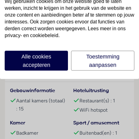
Wij gebruiken cookies om onze website goed te laten
De gasten beleven een ontspannen verblijf in de 15
werken, inzicht te krijgen in het gebruik van de website en
kamers. Het verblijf biedt een transferservice, een
onze content en aanbiedingen beter af te stemmen op jouw
dakterras en een lounge. Wi-Fi is aanwezig. De
interesses. Ook zorgen cookies ervoor dat functies van
tourdesk biedt ondersteuning bij het boeken van
derden correct worden weergegeven. Lees meer in ons
excursies.
privacy- en cookiebeleid.
Lees meer
Kamers
In de kamers zijn airconditioning en een individueel
Alle cookies
Toestemming
regelbare verwarming voorhanden. Bovendien zijn
accepteren
aanpassen
een kluis en een minibar beschikbaar. Ook een
Faciliteiten
thee-/koffiezetapparaat behoort tot de
standaardvoorzieningen. Voor verder comfort zorgt
Wi-Fi. Als extra service genieten de gasten in de
Gebouwinformatie
Hoteluitrusting
badkamers van cosmetische producten.
Aantal kamers (totaal)
Restaurant(s) : 1
: 15
Sport/entertainment
WiFi hotspot
In het verwarmde buitenzwembad kunnen de gasten
Kamer
Sport / amusement
onder alle weersomstandigheden een paar rondjes
zwemmen. De vakantiegangers kunnen op het terras
Badkamer
Buitenbad(en) : 1