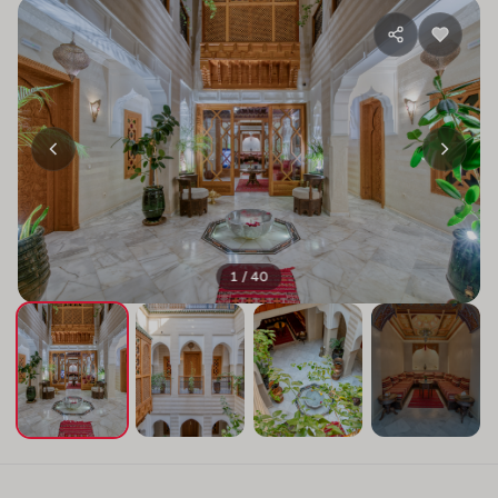
1 / 40
+36