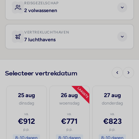
REISGEZELSCHAP
2 volwassenen
VERTREKLUCHTHAVEN
7 luchthavens
Selecteer vertrekdatum
LAAGSTE
25 aug
26 aug
27 aug
dinsdag
woensdag
donderdag
va.
va.
va.
€912
€771
€823
p.p.
p.p.
p.p.
8-10 dagen
8-10 dagen
8-10 dagen