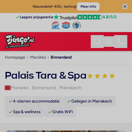
Nieuwsbrief: €35,- korting!
Meer info
4.8
/5.0
Laagste prijsgarantie
Homepage
Marokko
Binnenland
Palais Tara & Spa
★
★
★
★
Marokko
,
Binnenland
,
Marrakech
4-sterren accommodatie
Gelegen in Marrakech
Spa & wellness
Gratis WiFi