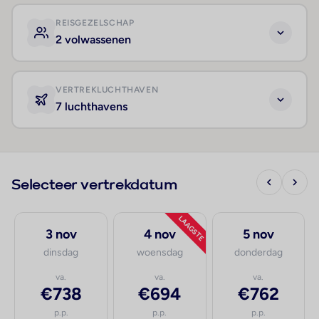
REISGEZELSCHAP
2 volwassenen
VERTREKLUCHTHAVEN
7 luchthavens
Selecteer vertrekdatum
LAAGSTE
3 nov
4 nov
5 nov
dinsdag
woensdag
donderdag
va.
va.
va.
€738
€694
€762
p.p.
p.p.
p.p.