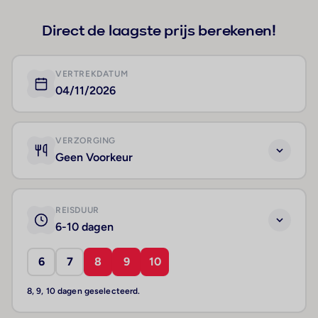
Direct de laagste prijs berekenen!
VERTREKDATUM
04/11/2026
VERZORGING
Geen Voorkeur
REISDUUR
6-10 dagen
6
7
8
9
10
8, 9, 10 dagen geselecteerd.