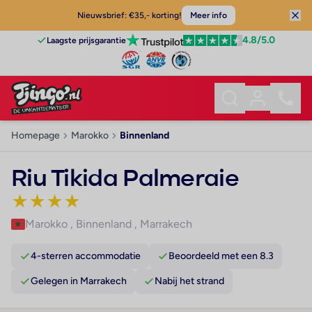
Nieuwsbrief: €35,- korting!
Meer info
4.8
/5.0
Laagste prijsgarantie
Homepage
Marokko
Binnenland
Riu Tikida Palmeraie
★
★
★
★
Marokko
,
Binnenland
,
Marrakech
4-sterren accommodatie
Beoordeeld met een 8.3
Gelegen in Marrakech
Nabij het strand