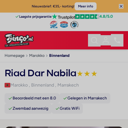
Nieuwsbrief: €35,- korting!
Meer info
4.8
/5.0
Laagste prijsgarantie
Homepage
Marokko
Binnenland
Riad Dar Nabila
★
★
★
Marokko
,
Binnenland
,
Marrakech
Beoordeeld met een 8.0
Gelegen in Marrakech
Zwembad aanwezig
Gratis WiFi