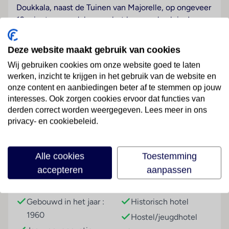
Doukkala, naast de Tuinen van Majorelle, op ongeveer
12 minuten wandelen van het beroemde plein Jemaa
El Fna square en slechts 3 minuten van het
busstation. De luchthaven Marrakesh-Menara ligt op
Deze website maakt gebruik van cookies
ongeveer 5 km van het hotel.
Wij gebruiken cookies om onze website goed te laten
werken, inzicht te krijgen in het gebruik van de website en
Hotelfaciliteiten
onze content en aanbiedingen beter af te stemmen op jouw
Het hostel met een lift beschikt over 4
interesses. Ook zorgen cookies ervoor dat functies van
tweepersoonskamers. Het meertalig personeel bij de
Lees meer
derden correct worden weergegeven. Lees meer in ons
receptie in de ontvangsthal is
privacy- en cookiebeleid.
hulZwembadzichtaardig bij het in- en uitchecken.
Het voorzieningenaanbod van het verblijf bevat een
garderobe, een bagagedepot en een kluis. In het hotel
Faciliteiten
Alle cookies
Toestemming
is Wi-Fi verkrijgbaar. De tourdesk biedt ondersteuning
accepteren
aanpassen
bij het boeken van excursies. Het hostel beschikt over
Gebouwinformatie
Hoteltype
faciliteiten voor rolstoelgebruikers. Tot de overige
voorzieningen van het verblijf behoren een tv-ruimte
Gebouwd in het jaar :
Historisch hotel
en een bibliotheek. De gasten die met de auto
1960
Hostel/jeugdhotel
komen, kunnen in een garage of op de parkeerplaats