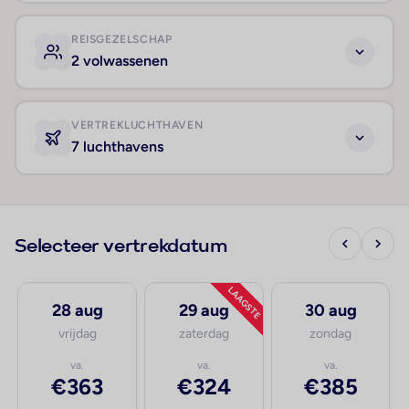
REISGEZELSCHAP
2 volwassenen
VERTREKLUCHTHAVEN
7 luchthavens
Selecteer vertrekdatum
LAAGSTE
28 aug
29 aug
30 aug
vrijdag
zaterdag
zondag
va.
va.
va.
€363
€324
€385