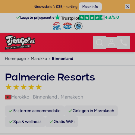
Nieuwsbrief: €35,- korting!
Meer info
4.8
/5.0
Laagste prijsgarantie
Homepage
Marokko
Binnenland
Palmeraie Resorts
★
★
★
★
★
Marokko
,
Binnenland
,
Marrakech
5-sterren accommodatie
Gelegen in Marrakech
Spa & wellness
Gratis WiFi