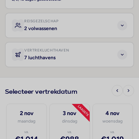
REISGEZELSCHAP
2 volwassenen
VERTREKLUCHTHAVEN
7 luchthavens
Selecteer vertrekdatum
LAAGSTE
2 nov
3 nov
4 nov
maandag
dinsdag
woensdag
va.
va.
va.