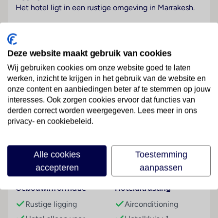
Het hotel ligt in een rustige omgeving in Marrakesh.
Hotelfaciliteiten
Het vriendelijke personeel aan de receptie is graag bij
alle vragen behulpzaam. Service zoals een
Deze website maakt gebruik van cookies
bagagedepot, een kluis, een wisselkantoor en een
Wij gebruiken cookies om onze website goed te laten
geldautomaat draagt bij tot een comfortabel verblijf.
werken, inzicht te krijgen in het gebruik van de website en
In de openbare ruimtes is Wi-Fi verkrijgbaar. De
onze content en aanbiedingen beter af te stemmen op jouw
tourdesk biedt ondersteuning bij het boeken van
interesses. Ook zorgen cookies ervoor dat functies van
excursies. Het complex beschikt over een aantal voor
derden correct worden weergegeven. Lees meer in ons
Lees meer
gehandicapten toegankelijke voorzieningen. Een lift
privacy- en cookiebeleid.
en faciliteiten voor rolstoelgebruikers zijn
voorhanden. Op het terrein van het hotel bevinden
Alle cookies
Toestemming
zich een mooie tuin en een fraaie speelplaats. Tot de
Faciliteiten
accepteren
aanpassen
overige voorzieningen van het complex behoren een
tv-ruimte en een speelkamer. De gasten die met de
Gebouwinformatie
Hoteluitrusting
auto komen, kunnen in een garage of op de
parkeerplaats parkeren. Onder de beschikbare
Rustige ligging
Airconditioning
voorzieningen bevinden zich een 24-uurs