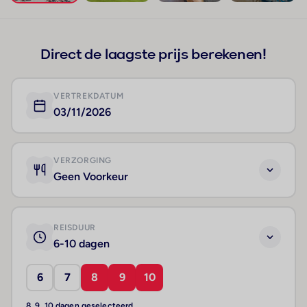
+27
Direct de laagste prijs berekenen!
VERTREKDATUM
03/11/2026
VERZORGING
Geen Voorkeur
REISDUUR
6-10 dagen
6
7
8
9
10
8, 9, 10 dagen geselecteerd.