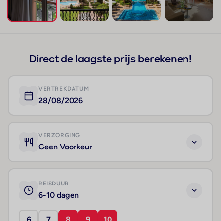
+42
Direct de laagste prijs berekenen!
VERTREKDATUM
28/08/2026
VERZORGING
Geen Voorkeur
REISDUUR
6-10 dagen
6
7
8
9
10