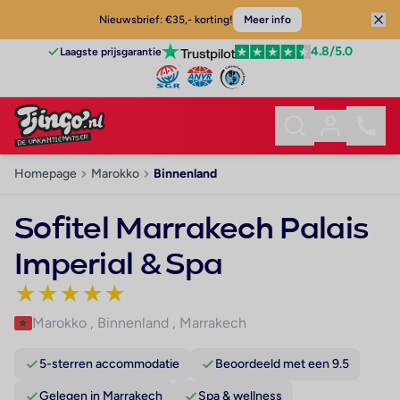
Nieuwsbrief: €35,- korting!
Meer info
4.8
/5.0
Laagste prijsgarantie
Homepage
Marokko
Binnenland
Sofitel Marrakech Palais
Imperial & Spa
★
★
★
★
★
Marokko
,
Binnenland
,
Marrakech
5-sterren accommodatie
Beoordeeld met een 9.5
Gelegen in Marrakech
Spa & wellness