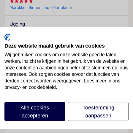
Marokko
· Binnenland
· Marrakech
Ligging
Dit complex bevindt zich direct in het hart van
Marrakesh.
Deze website maakt gebruik van cookies
Hotelfaciliteiten
Wij gebruiken cookies om onze website goed te laten
In dit hotel met een lift worden de gasten in de
werken, inzicht te krijgen in het gebruik van de website en
ontvangsthal bij de 24-uursreceptie hartelijk welkom
onze content en aanbiedingen beter af te stemmen op jouw
geheten. Het verblijf biedt een oppasservice tegen
interesses. Ook zorgen cookies ervoor dat functies van
betaling, een kapper, een conferentieruimte en een
derden correct worden weergegeven. Lees meer in ons
businesscenter. In de openbare ruimtes is Wi-Fi
privacy- en cookiebeleid.
verkrijgbaar. Er zijn ook winkels. Buiten biedt een tuin
Lees meer
extra ruimte voor ontspanning en recreatie. Wie met
de auto komt, kan hem op het parkeerterrein van het
Alle cookies
Toestemming
complex parkeren.
accepteren
aanpassen
Faciliteiten
Kamers