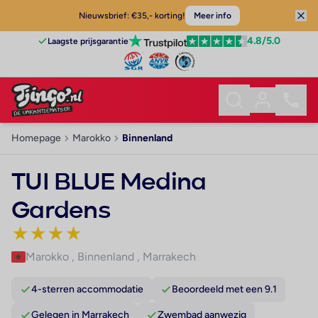
Nieuwsbrief: €35,- korting!
Meer info
4.8
/5.0
Laagste prijsgarantie
Homepage
Marokko
Binnenland
TUI BLUE Medina
Gardens
★
★
★
★
Marokko
,
Binnenland
,
Marrakech
4-sterren accommodatie
Beoordeeld met een 9.1
Gelegen in Marrakech
Zwembad aanwezig