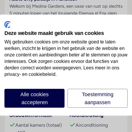
Welkom bij Medina Gardens, een oase van rust op slechts
5 minuten lopen van het bruisende Djemaa el Fna plein.
Dit hotel is uitsluitend voor volwassenen en biedt een
perfecte combinatie van ontspanning, luxe en
Deze website maakt gebruik van cookies
gastronomie. Ontspan in de grote groene tuin of bij het
royale zwembad, boek een massage voor ultieme
Wij gebruiken cookies om onze website goed te laten
werken, inzicht te krijgen in het gebruik van de website en
verwennerij of speel een potje tennis. Sluit de dag af met
onze content en aanbiedingen beter af te stemmen op jouw
heerlijke gerechten in één van de vier restaurants en een
interesses. Ook zorgen cookies ervoor dat functies van
drankje in de bar. Alles nodigt hier uit tot ontspannen.
derden correct worden weergegeven. Lees meer in ons
Lees meer
✔ Exclusief Adults Only hotel
privacy- en cookiebeleid.
✔ Direct bij het Djemaa el Fna plein
✔ Wellness en massages beschikbaar
Alle cookies
Toestemming
✔ Zwembad en ligbedden in de tuin
Faciliteiten
accepteren
aanpassen
✔ Mogelijkheid tot All Inclusive
Algemeen
Gebouwinformatie
Hoteluitrusting
Hotel Medina Gardens is een stijlvol Adults Only hotel
Aantal kamers (totaal)
Airconditioning
met een grote tuin, meerdere zwembaden en vier