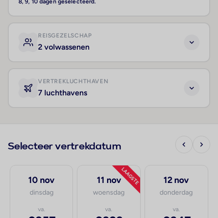
8, 9, 10 dagen geselecteerd.
REISGEZELSCHAP
2 volwassenen
VERTREKLUCHTHAVEN
7 luchthavens
Selecteer vertrekdatum
LAAGSTE
10 nov
11 nov
12 nov
dinsdag
woensdag
donderdag
va.
va.
va.