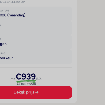
IS GEBASEERD OP
KDATUM
2026 (maandag)
S
R
agen
GING
oorkeur
€939
p.p.
v.a.
incl. vlucht
Bekijk prijs