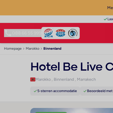
Mel
Laa
088 66 55 999
Homepage
Marokko
Binnenland
Hotel Be Live 
Marokko
,
Binnenland
,
Marrakech
5-sterren accommodatie
Beoordeeld met 