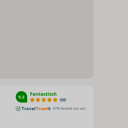
koffie te zetten
Rolstoeltoegankelijk
ck-
Fantastisch
9,3
(
54
)
97
% beveelt ons aan
voor