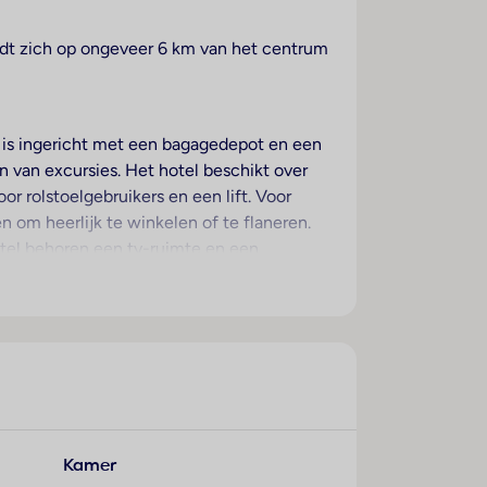
vindt zich op ongeveer 6 km van het centrum
jf is ingericht met een bagagedepot en een
n van excursies. Het hotel beschikt over
or rolstoelgebruikers en een lift. Voor
n om heerlijk te winkelen of te flaneren.
otel behoren een tv-ruimte en een
sten horen een 24-uurs beveiligingsdienst,
untwasserette en een eigen shuttlebus.
ndoen biedt het businesscenter een fax.
erras van het uitzicht op het zwembad
s aanwezig. Extra bedden kunnen worden
pparaat behoort tot de
Kamer
, een wekker en Wi-Fi (kosteloos). Tot de