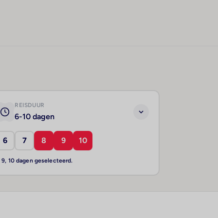
REISDUUR
6-10 dagen
6
7
8
9
10
, 9, 10 dagen geselecteerd.