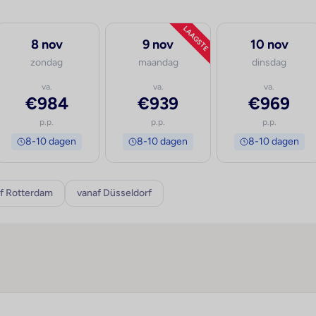
LAAGSTE
8 nov
9 nov
10 nov
zondag
maandag
dinsdag
va.
va.
va.
€984
€939
€969
p.p.
p.p.
p.p.
8-10 dagen
8-10 dagen
8-10 dagen
f Rotterdam
vanaf Düsseldorf