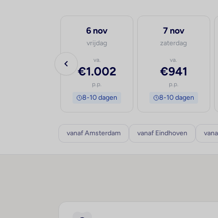
30 sep
6 nov
7 nov
woensdag
vrijdag
zaterdag
va.
va.
va.
€1.614
€1.002
€941
p.p.
p.p.
p.p.
8-10 dagen
8-10 dagen
8-10 dagen
vanaf Amsterdam
vanaf Eindhoven
vana