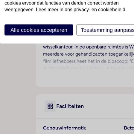
cookies ervoor dat functies van derden correct worden
Ligging
weergegeven. Lees meer in ons privacy- en cookiebeleid.
Dit hotel ligt in een ideale omgeving voor
van Marrakesh.
Alle cookies accepteren
Toestemming aanpas
Hotelfaciliteiten
Aan de receptie in de ontvangsthal staat E
wisselkantoor. In de openbare ruimtes is W
meerdere voor gehandicapten toegankelijke v
filmliefhebbers heet het in de bioscoop: "
Buiten biedt een tuin extra ruimte voor on
bibliotheek. Desgewenst beschikken de rei
een autoverhuur, een medische dienst, ka
Gasten kunnen gratis van het dagblad geb
Kamers
Faciliteiten
In de kamers zijn airconditioning en verw
genieten. De kamers beschikken over een 
aangevraagd. Bovendien zijn een kluis, ee
Gebouwinformatie
Beta
standaardvoorzieningen. Voor optimaal com