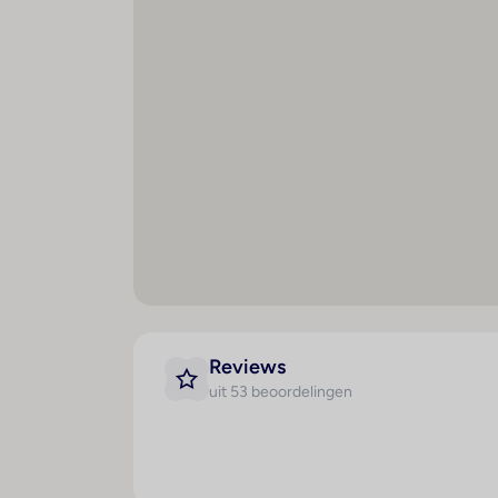
Maaltijden
Spo
Lunchbuffet
B
Diner buffet
B
Po
Li
Pa
Wh
Reviews
uit 53 beoordelingen
Sa
Zo
S
M