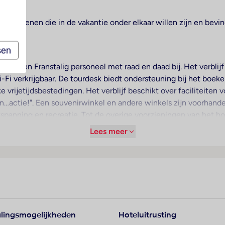
 volwassenen die in de vakantie onder elkaar willen zijn en be
sen
ngels- en Franstalig personeel met raad en daad bij. Het verbli
i-Fi verkrijgbaar. De tourdesk biedt ondersteuning bij het boeke
rijetijdsbestedingen. Het verblijf beschikt over faciliteiten vo
En…actie!". Een souvenirwinkel en andere winkels zijn voorhande
tspanning en recreatie. Tot de overige voorzieningen van het h
zigers over parkeerplaatsen kosteloos. Tot de aangeboden dien
Lees meer
merservice, een wekdienst, een wasservice, een kapper, een m
ruikmaken. Ter ondersteuning van de communicatie en het zake
arming voorhanden. De gasten kunnen vanaf het balkon of het t
tweepersoonsbed en een slaapbank. Er zijn aparte slaapkamer
n minibar en een bureau beschikbaar. Ook een thee-/koffiezeta
lingsmogelijkheden
Hoteluitrusting
fort zorgen een telefoon, een tv met satelliet-/kabelontvangst