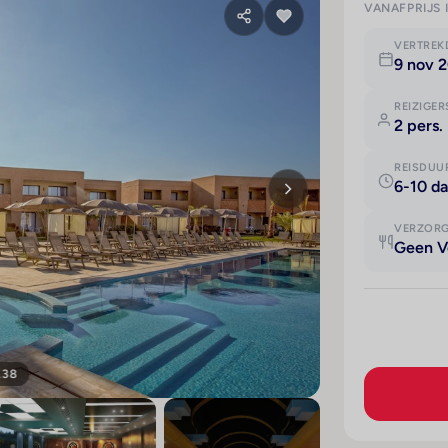
VANAFPRIJS 
VERTRE
9 nov 
REIZIGER
2 pers.
REISDUU
6-10 d
VERZOR
Geen V
138