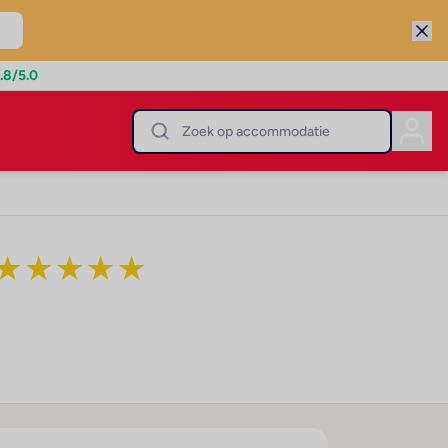
.8
/5.0
★
★
★
★
★