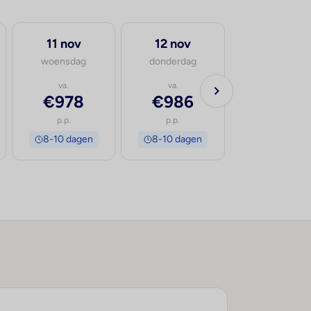
11 nov
12 nov
woensdag
donderdag
va.
va.
€978
€986
p.p.
p.p.
8-10 dagen
8-10 dagen