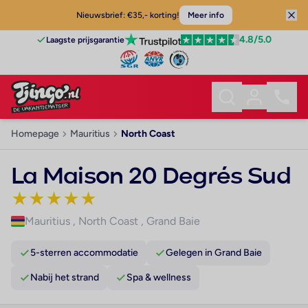
Nieuwsbrief: €35,- korting!
Meer info
4.8
/5.0
Laagste prijsgarantie
Homepage
Mauritius
North Coast
La Maison 20 Degrés Sud
★
★
★
★
★
Mauritius
,
North Coast
,
Grand Baie
5-sterren accommodatie
Gelegen in Grand Baie
Nabij het strand
Spa & wellness