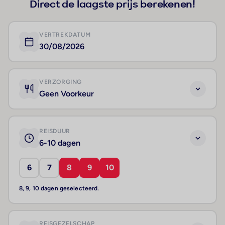
Direct de laagste prijs berekenen!
VERTREKDATUM
30/08/2026
VERZORGING
Geen Voorkeur
REISDUUR
6-10 dagen
6
7
8
9
10
8, 9, 10 dagen geselecteerd.
REISGEZELSCHAP