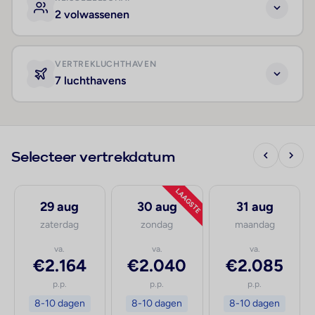
2 volwassenen
VERTREKLUCHTHAVEN
7 luchthavens
Selecteer vertrekdatum
LAAGSTE
29 aug
30 aug
31 aug
zaterdag
zondag
maandag
va.
va.
va.
€2.164
€2.040
€2.085
p.p.
p.p.
p.p.
8-10 dagen
8-10 dagen
8-10 dagen