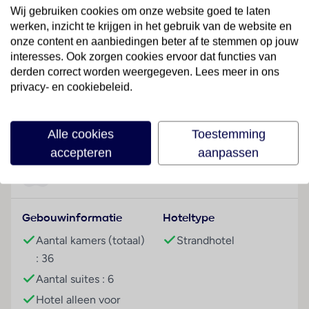
Hotelfaciliteiten
Wij gebruiken cookies om onze website goed te laten
Er is keuze uit 36 kamers en 6 suites. Het vriendelijke
werken, inzicht te krijgen in het gebruik van de website en
personeel aan de receptie is graag bij alle vragen
onze content en aanbiedingen beter af te stemmen op jouw
behulpzaam. Tot de faciliteiten van het hotel behoren
interesses. Ook zorgen cookies ervoor dat functies van
een bagagedepot, een kluis en een wisselkantoor. De
derden correct worden weergegeven. Lees meer in ons
privacy- en cookiebeleid.
gasten kunnen met Wi-Fi in internet surfen. De
tourdesk biedt ondersteuning bij het boeken van
Lees meer
excursies. Naast een souvenirwinkel zijn andere
Alle cookies
Toestemming
winkels voorhanden. Buiten biedt een tuin extra
accepteren
aanpassen
ruimte voor ontspanning en recreatie. Tot de overige
voorzieningen van het verblijf behoort een
Faciliteiten
bibliotheek. Onder de beschikbare voorzieningen
bevinden zich een 24-uurs beveiligingsdienst, een
Gebouwinformatie
Hoteltype
oppasservice, een autoverhuur, een transferservice,
kamerservice, een wasservice, een muntwasserette
Aantal kamers (totaal)
Strandhotel
en een eigen shuttlebus. Actieve gasten die de
: 36
omgeving op de fiets willen ontdekken, zullen de
Aantal suites : 6
fietZeezichterhuur (kosteloos) weten te waarderen,
Hotel alleen voor
fietsparkeerplekken zijn eveneens voorhanden.