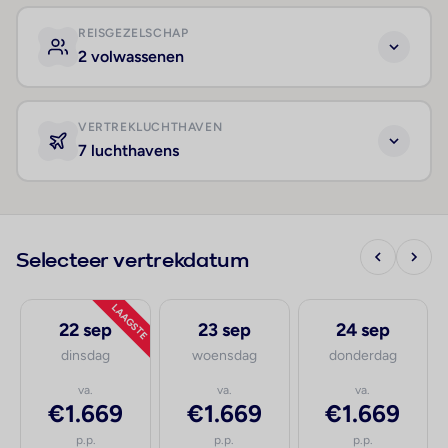
REISGEZELSCHAP
2 volwassenen
VERTREKLUCHTHAVEN
7 luchthavens
Selecteer vertrekdatum
LAAGSTE
22 sep
23 sep
24 sep
dinsdag
woensdag
donderdag
va.
va.
va.
€1.669
€1.669
€1.669
p.p.
p.p.
p.p.