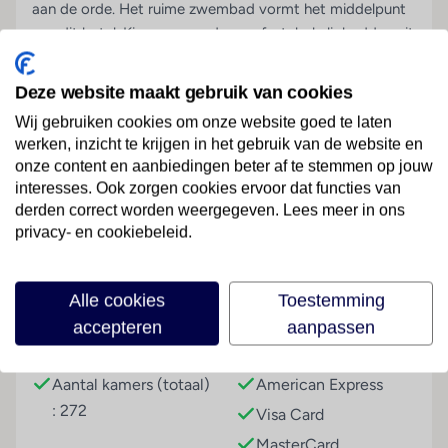
aan de orde. Het ruime zwembad vormt het middelpunt
van dit hotel. Kies een van de comfortabele ligbedden uit
en strijk neer met een goed boek. Ben je meer in voor
wat actie? Ga met een van de kano’s het water op, of
Deze website maakt gebruik van cookies
waag je aan een potje beachvolleybal. Ook leuk: volg een
Wij gebruiken cookies om onze website goed te laten
les Creools en bestel je volgende cocktail als een local.
werken, inzicht te krijgen in het gebruik van de website en
Niet alleen de vele activiteiten bij The Ravenala zorgen
onze content en aanbiedingen beter af te stemmen op jouw
hier voor de nodige afwisseling. De zeven restaurants die
interesses. Ook zorgen cookies ervoor dat functies van
Lees meer
dit hotel telt, zijn stuk voor stuk voor een culinaire
derden correct worden weergegeven. Lees meer in ons
beleving. Probeer zeker de Mauritiaanse keuken eens.
privacy- en cookiebeleid.
Maar sla ook de Italiaan en de Chinees niet over. Heerlijk,
die afwisseling tijdens je zonvakantie!
Faciliteiten
Alle cookies
Toestemming
Uniek op Mauritius: all suites
accepteren
aanpassen
Smile! Met duurzaamheidslabel
Gebouwinformatie
Betalingsmogelijkheden
Schommelen met uitzicht
Aantal kamers (totaal)
American Express
Dineer in 1 van de 7 restaurants
: 272
Visa Card
Het strand aan je voeten
MasterCard