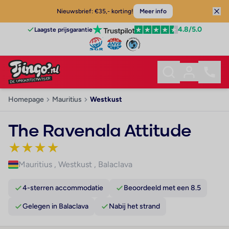
Nieuwsbrief: €35,- korting!
Meer info
4.8
/5.0
Laagste prijsgarantie
Homepage
Mauritius
Westkust
The Ravenala Attitude
★
★
★
★
Mauritius
,
Westkust
,
Balaclava
4-sterren accommodatie
Beoordeeld met een 8.5
Gelegen in Balaclava
Nabij het strand