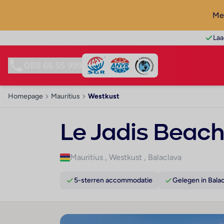
Mel
Laa
088 66 55 999
Homepage
Mauritius
Westkust
Le Jadis Beach
Mauritius
,
Westkust
,
Balaclava
5-sterren accommodatie
Gelegen in Bala