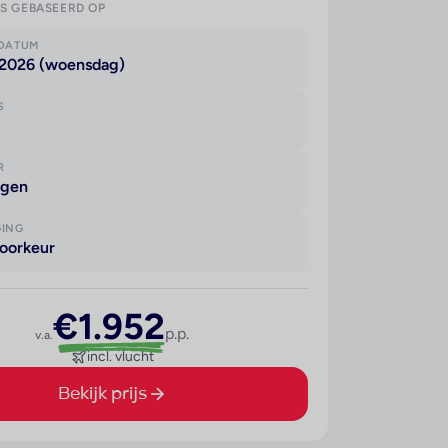
IS GEBASEERD OP
KDATUM
 2026 (woensdag)
S
R
agen
GING
oorkeur
€1.952
p.p.
v.a.
incl. vlucht
Bekijk prijs