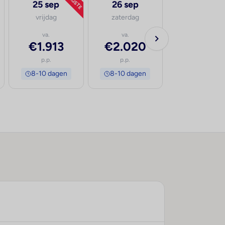
LAAGSTE
25 sep
26 sep
27 sep
vrijdag
zaterdag
zondag
va.
va.
va.
€1.913
€2.020
€2.203
p.p.
p.p.
p.p.
8-10 dagen
8-10 dagen
8-10 dage