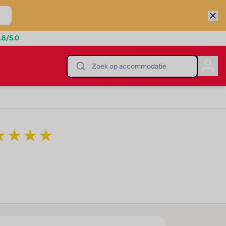
.8
/5.0
★
★
★
★