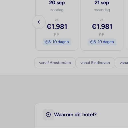
19 sep
20 sep
21 sep
zaterdag
zondag
maandag
va.
va.
va.
€2.060
€1.981
€1.981
p.p.
p.p.
p.p.
8-10 dagen
8-10 dagen
8-10 dagen
vanaf Amsterdam
vanaf Eindhoven
vana
Waarom dit hotel?