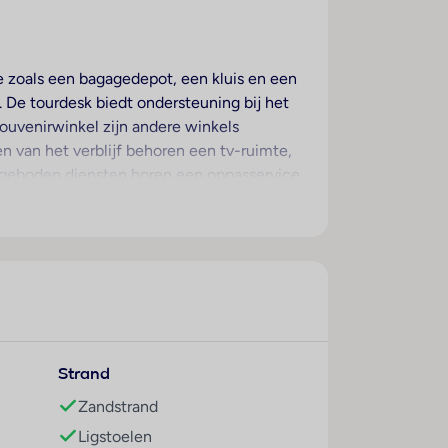
ce zoals een bagagedepot, een kluis en een
. De tourdesk biedt ondersteuning bij het
souvenirwinkel zijn andere winkels
n van het verblijf behoren een tv-ruimte,
ngeboden diensten horen een oppasservice,
. De omgeving kan door de aanwezigheid
kmaken.
en een ventilator voor een goed
ers beschikken over een tweepersoonsbed,
uis, een minibar en een bureau
 en een afwasmachine behoren eveneens tot
Strand
jn een telefoon met directe buitenlijn,
de kamers behoren pantoffels. De badkamers
Zandstrand
make-upspiegel, badjassen en een telefoon
Ligstoelen