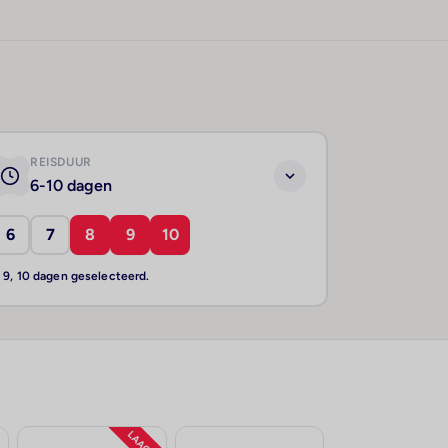
REISDUUR
6-10 dagen
6
7
8
9
10
, 9, 10 dagen geselecteerd.