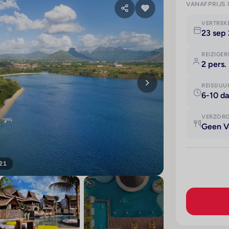
VANAFPRIJS 
VERTRE
23 sep
REIZIGER
2 pers.
REISDUU
6-10 d
VERZOR
Geen V
 21