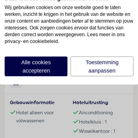
onder elkaar willen zijn alle voorwaarden voor een
Wij gebruiken cookies om onze website goed te laten
aangenaam verblijf.
werken, inzicht te krijgen in het gebruik van de website en
onze content en aanbiedingen beter af te stemmen op jouw
Hotelfaciliteiten
interesses. Ook zorgen cookies ervoor dat functies van
Het vriendelijke personeel aan de receptie is graag bij
derden correct worden weergegeven. Lees meer in ons
alle vragen behulpzaam. Het verblijf is ingericht met
privacy- en cookiebeleid.
een bagagedepot, een kluis en een wisselkantoor. Via
Wi-Fi hebben de gasten toegang tot het internet. De
Lees meer
tourdesk biedt ondersteuning bij het boeken van
Alle cookies
Toestemming
excursies. Buiten biedt een tuin extra ruimte voor
accepteren
aanpassen
ontspanning en recreatie. Desgewenst beschikken de
reizigers over parkeerplaatsen kosteloos. Tot de
Faciliteiten
aangeboden diensten horen een 24-uurs
beveiligingsdienst, een autoverhuur, een medische
Gebouwinformatie
Hoteluitrusting
dienst, een transferservice, kamerservice, een
wekdienst en een wasservice. Ter ondersteuning van
Hotel alleen voor
Airconditioning
communicatie of andere zakelijke activiteiten kan
volwassenen
Hotelkluis : 1
een fax beschikbaar worden gesteld.
Wisselkantoor : 1