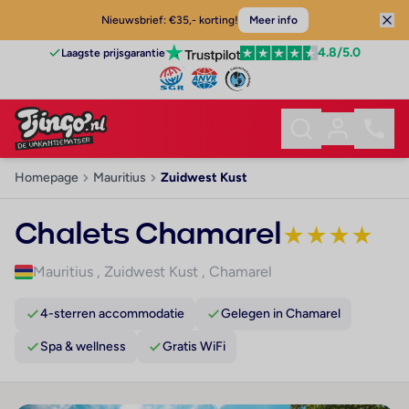
Nieuwsbrief: €35,- korting!
Meer info
4.8
/5.0
Laagste prijsgarantie
Homepage
Mauritius
Zuidwest Kust
Chalets Chamarel
★
★
★
★
Mauritius
,
Zuidwest Kust
,
Chamarel
4-sterren accommodatie
Gelegen in Chamarel
Spa & wellness
Gratis WiFi