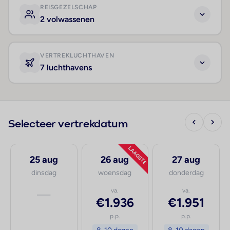
REISGEZELSCHAP
2 volwassenen
VERTREKLUCHTHAVEN
7 luchthavens
Selecteer vertrekdatum
LAAGSTE
25 aug
26 aug
27 aug
dinsdag
woensdag
donderdag
—
va.
va.
€1.936
€1.951
p.p.
p.p.