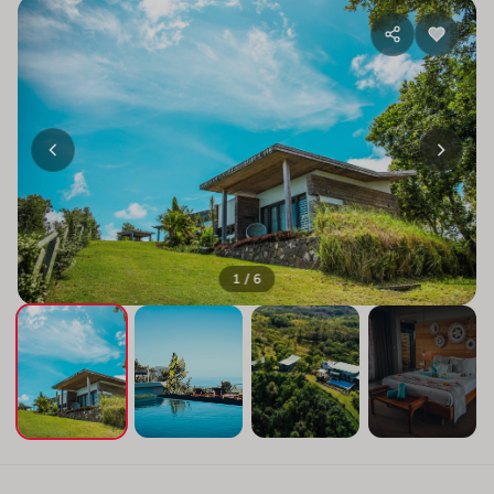
1 / 6
+2