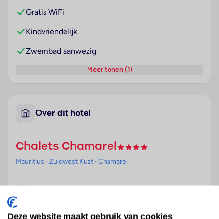
Gratis WiFi
Kindvriendelijk
Zwembad aanwezig
Meer tonen (1)
Over dit hotel
Chalets Chamarel
Mauritius
· Zuidwest Kust
· Chamarel
Ligging
Dit hotel verwelkomt de gasten in Chamarel en biedt
in het bijzonder voor volwassenen die in de vakantie
Deze website maakt gebruik van cookies