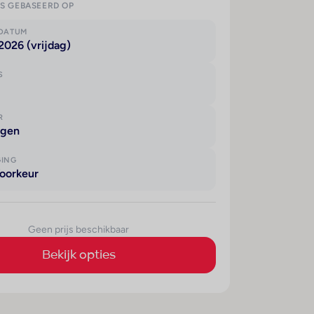
IS GEBASEERD OP
KDATUM
2026 (vrijdag)
S
R
agen
GING
oorkeur
Geen prijs beschikbaar
Bekijk opties