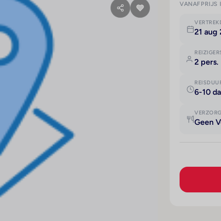
VANAFPRIJS 
VERTRE
21 aug 
REIZIGER
2 pers.
REISDUU
6-10 d
VERZOR
Geen V