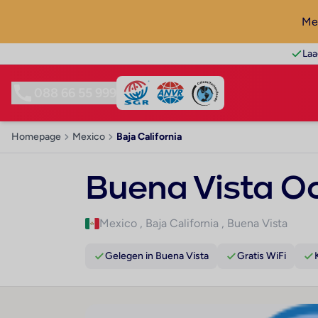
Mel
Laa
088 66 55 999
Homepage
Mexico
Baja California
Buena Vista Oc
Mexico
,
Baja California
,
Buena Vista
Gelegen in Buena Vista
Gratis WiFi