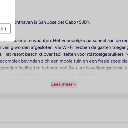
jzijnde luchthaven is San Jose del Cabo (SJD).
sen
e ambiance te wachten. Het vriendelijke personeel aan de rece
 veilig worden afgesloten. Via Wi-Fi hebben de gasten toegang 
 Het resort beschikt over faciliteiten voor rolstoelgebruikers.
iecomplex bevinden zich een mooie tuin en een fraaie speelpla
ngeboden faciliteiten behoren een 24-uurs beveiligingsdienst,
er, een muntwasserette en een eigen shuttlebus.
Lees meer
amers zorgt airconditioning. De gasten kunnen vanaf het balkon
 tweepersoonsbed of een kingsize bed. Extra bedden kunnen w
andaardvoorzieningen. Wi-Fi (tegen toeslag) is ook bij de basi
inskamers en niet-rokerskamers.