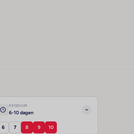
REISDUUR
6-10 dagen
6
7
8
9
10