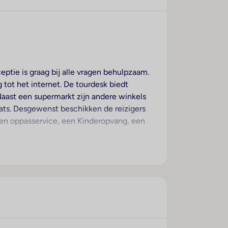
ptie is graag bij alle vragen behulpzaam.
tot het internet. De tourdesk biedt
 Naast een supermarkt zijn andere winkels
ats. Desgewenst beschikken de reizigers
 een oppasservice, een Kinderopvang, een
 of het terras van het uitzicht op de tuin
orden aangevraagd. Ook een
Zeezichtoorzieningen van de kamers