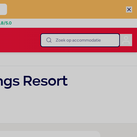
.8
/5.0
ngs Resort