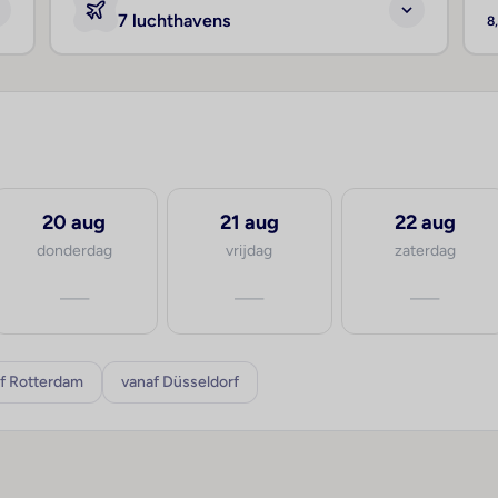
7 luchthavens
8
20 aug
21 aug
22 aug
donderdag
vrijdag
zaterdag
—
—
—
f Rotterdam
vanaf Düsseldorf