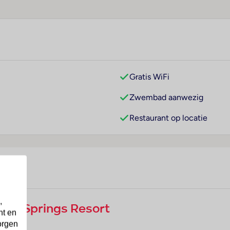
Gratis WiFi
Zwembad aanwezig
Restaurant op locatie
,
Hot Springs Resort
nt en
orgen