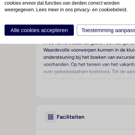
cookies ervoor dat functies van derden correct worden
weergegeven. Lees meer in ons privacy- en cookiebeleid.
Ligging
Dit hotel ligt in Buena Vista, de dichtstbi
Alle cookies accepteren
Toestemming aanpas
Hotelfaciliteiten
In 60 kamers staat de gasten een aangenam
Waardevolle voorwerpen kunnen in de kluis
ondersteuning bij het boeken van excursies.
voorhanden. Op het terrein van het vakant
over parkeerplaatsen kosteloos. Tot de aa
transferservice, een wasservice, een kapp
Kamers
Voor een aangename luchtcirculatie in de k
genieten. De kamers beschikken over een
thee-/koffiezetapparaat behoort tot de st
Faciliteiten
inbegrepen. Het verblijf beschikt over gez
Sport/entertainment