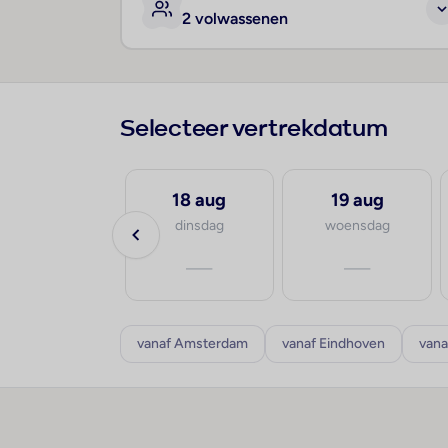
2 volwassenen
Selecteer vertrekdatum
17 aug
18 aug
19 aug
maandag
dinsdag
woensdag
—
—
—
vanaf Amsterdam
vanaf Eindhoven
vana