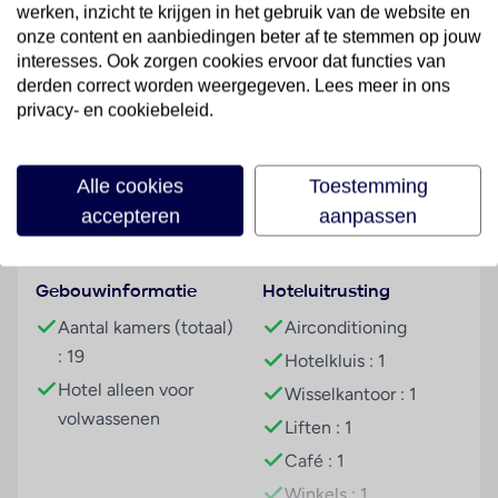
vriendelijke personeel aan de receptie is graag bij alle
werken, inzicht te krijgen in het gebruik van de website en
vragen behulpzaam. Een bagagedepot, een kluis en
onze content en aanbiedingen beter af te stemmen op jouw
een wisselkantoor behoren tot de faciliteiten van het
interesses. Ook zorgen cookies ervoor dat functies van
verblijf. In de openbare ruimtes is Wi-Fi verkrijgbaar.
derden correct worden weergegeven. Lees meer in ons
De tourdesk biedt ondersteuning bij het boeken van
privacy- en cookiebeleid.
Lees meer
excursies. Er zijn ook winkels. Buiten biedt een tuin
extra ruimte voor ontspanning en recreatie. Om te
Alle cookies
Toestemming
parkeren hebben de gasten de beschikking over een
accepteren
aanpassen
garage en een parkeerplaats. Tot de aangeboden
Faciliteiten
faciliteiten behoren een 24-uurs beveiligingsdienst,
een autoverhuur, een transferservice, kamerservice,
Gebouwinformatie
Hoteluitrusting
een wasservice, een muntwasserette en een eigen
shuttlebus. Ter ondersteuning van de communicatie
Aantal kamers (totaal)
Airconditioning
en het zakendoen biedt het businesscenter een fax.
: 19
Hotelkluis : 1
Hotel alleen voor
Kamers
Wisselkantoor : 1
volwassenen
In de kamers zijn airconditioning en een ventilator
Liften : 1
voorhanden. De kamers beschikken over een kingsize
Café : 1
bed en een slaapbank. Extra bedden kunnen worden
Winkels : 1