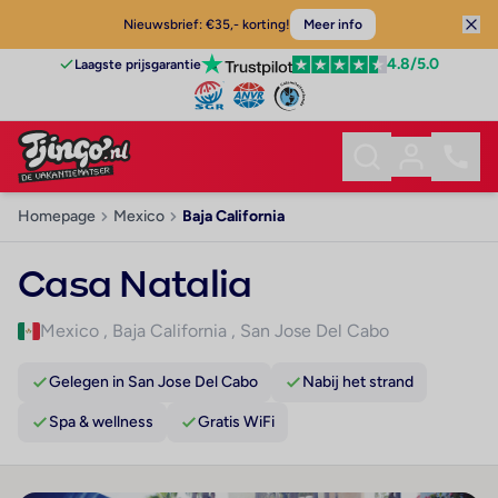
Nieuwsbrief: €35,- korting!
Meer info
4.8
/5.0
Laagste prijsgarantie
Homepage
Mexico
Baja California
Casa Natalia
Mexico
,
Baja California
,
San Jose Del Cabo
Gelegen in San Jose Del Cabo
Nabij het strand
Spa & wellness
Gratis WiFi