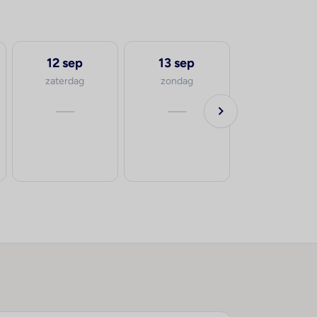
12 sep
13 sep
25 sep
zaterdag
zondag
vrijdag
—
—
va.
€12.00
p.p.
8-10 dage