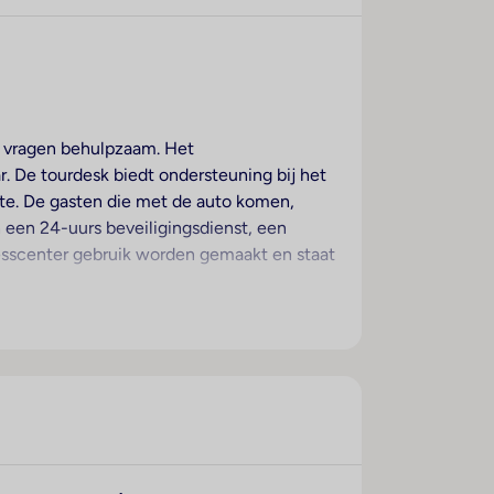
le vragen behulpzaam. Het
r. De tourdesk biedt ondersteuning bij het
mte. De gasten die met de auto komen,
 een 24-uurs beveiligingsdienst, een
esscenter gebruik worden gemaakt en staat
ndaardvoorzieningen van de meeste kamers
den kunnen worden aangevraagd. Bovendien
lkast, een fornuis, een magnetron en een
rgen een telefoon, een flatscreen-tv en
he, zijn een föhn en badjassen aanwezig.
rs en niet-rokerskamers.