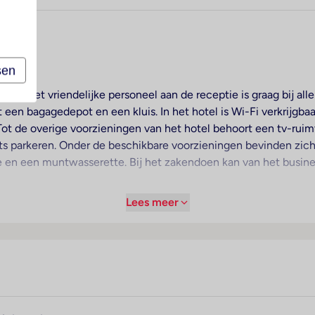
welkom.
sen
mers. Het vriendelijke personeel aan de receptie is graag bij al
 een bagagedepot en een kluis. In het hotel is Wi-Fi verkrijgbaa
 Tot de overige voorzieningen van het hotel behoort een tv-rui
ts parkeren. Onder de beschikbare voorzieningen bevinden zich
e en een muntwasserette. Bij het zakendoen kan van het busin
Lees meer
 voor een aangename luchtcirculatie in de kamers. Tot de sta
n over een tweepersoonsbed of een queensize bed. Extra bed
beschikbaar. Er is een goed ingerichte kitchenette met een koe
ijn een strijkset en een broekenpers. Voor vakantiecomfort zo
s klaar voor de gasten. In de badkamer, voorzien van een douc
 cosmetische producten. Het verblijf beschikt over gezinskame