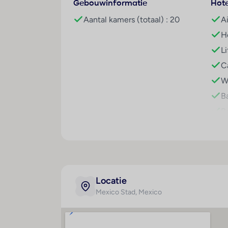
Gebouwinformatie
Hote
Sport/entertainment
Aantal kamers (totaal) : 20
A
De vakantiegangers kunnen op het terras 
Ho
Verschillende ontspanningsmogelijkheden 
Li
nodige afwisseling. Copyright GIATA 2004 
Ca
Eten en drinken
Wi
Er is een grote keuze uit gastronomische v
Ba
middagmaaltijd geserveerd.
Re
C
I
W
R
Locatie
W
Mexico Stad
, Mexico
P
P