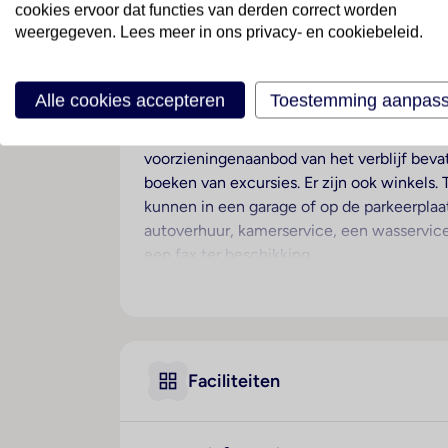
cookies ervoor dat functies van derden correct worden
weergegeven. Lees meer in ons privacy- en cookiebeleid.
Ligging
Dit hotel heet de gasten in Mexico-Stad 
Alle cookies accepteren
Toestemming aanpas
Hotelfaciliteiten
Het hotel met een lift beschikt over 20 ka
voorzieningenaanbod van het verblijf bevat
boeken van excursies. Er zijn ook winkels.
kunnen in een garage of op de parkeerplaa
autoverhuur, kamerservice, een wasservic
een fax ter beschikking.
Kamers
Airconditioning en een verwarming zorgen
behoort een balkon. De kamers beschikke
zijn een kluis, een minibar en een bureau 
Faciliteiten
thee-/koffiezetapparaat. Ook beschikbaar z
Wi-Fi. In de wooneenheden staan pantoffel
Voor extra comfort in de badkamers zorgen