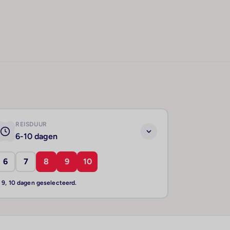
REISDUUR
6-10 dagen
6
7
8
9
10
, 9, 10 dagen geselecteerd.