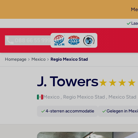
Mel
Laa
088 66 55 999
Homepage
Mexico
Regio Mexico Stad
J. Towers
★
★
★
★
Mexico
,
Regio Mexico Stad
,
Mexico Stad
4-sterren accommodatie
Gelegen in Mexi