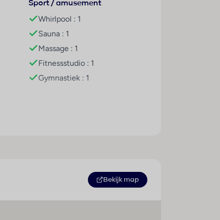
Sport / amusement
Whirlpool : 1
aden biedt de nodige rust en ontspanning.
Sauna : 1
assagebehandelingen zorgen voor de
Massage : 1
f 125551
Fitnessstudio : 1
Gymnastiek : 1
r. Iedere dag worden ontbijt en
Bekijk map