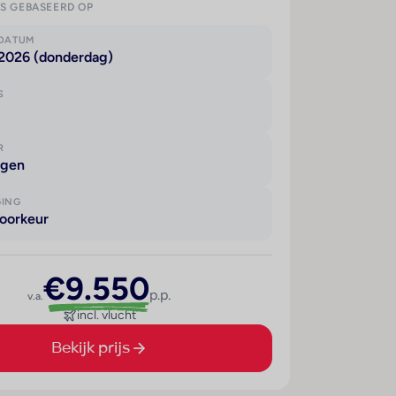
IS GEBASEERD OP
KDATUM
 2026 (donderdag)
S
R
agen
GING
oorkeur
€9.550
p.p.
v.a.
incl. vlucht
Bekijk prijs