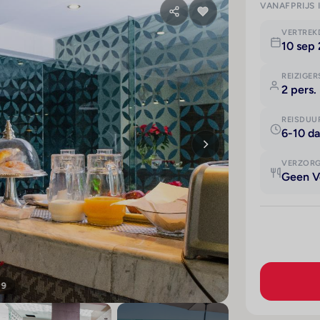
VANAFPRIJS 
VERTRE
10 sep
REIZIGER
2 pers.
REISDUU
6-10 d
VERZOR
Geen V
 9