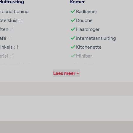
luitrusting
Kamer
irconditioning
Badkamer
van het mooie weer genieten. De Whirlpool in de z1 met zwemb
telkluis : 1
Douche
zoals een fitnessstudio, gymnastiek, een spa, een sauna en m
ften : 1
Haardroger
- 2026. Multilingual, powered by www.giata.com for client no
fé : 1
Internetaansluiting
nkels : 1
Kitchenette
oorzieningen zoals bv. een restaurant, een koffiehuis en een ba
r(s) : 1
Minibar
staurant(s) : 1
Koelkast
Lees meer
onferentiezaal : 1
Airconditioning (centraal
geregeld)
nternetaansluiting
Centrale verwarming
iFi hotspot
Kluis
oomservice
Balkon of terras
asservice
Televisie
arkeerplaats
Tweepersoonsbed
arkeergarage