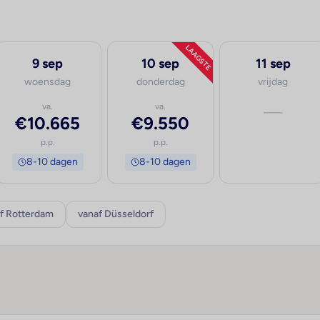
LAAGSTE
9 sep
10 sep
11 sep
woensdag
donderdag
vrijdag
va.
va.
—
€10.665
€9.550
p.p.
p.p.
8-10 dagen
8-10 dagen
f Rotterdam
vanaf Düsseldorf