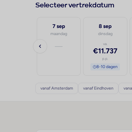
Selecteer vertrekdatum
19 aug
7 sep
8 sep
woensdag
maandag
dinsdag
—
—
va.
€11.737
p.p.
8-10 dagen
vanaf Amsterdam
vanaf Eindhoven
vana