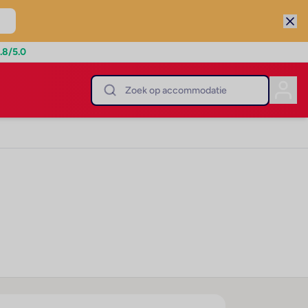
.8
/5.0