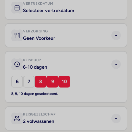
VERTREKDATUM
Selecteer vertrekdatum
VERZORGING
Geen Voorkeur
REISDUUR
6-10 dagen
6
7
8
9
10
8, 9, 10 dagen geselecteerd.
REISGEZELSCHAP
2 volwassenen