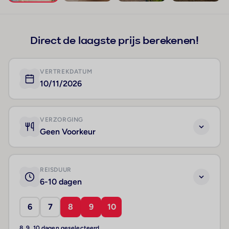
+131
Direct de laagste prijs berekenen!
VERTREKDATUM
10/11/2026
VERZORGING
Geen Voorkeur
REISDUUR
6-10 dagen
6
7
8
9
10
8, 9, 10 dagen geselecteerd.