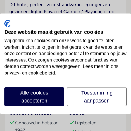
Dit hotel, perfect voor strandvakantiegangers en
gezinnen, ligt in Playa del Carmen / Playacar, direct
aan de zee.
Hotelfaciliteiten
Deze website maakt gebruik van cookies
In dit hotel met een receptie hebben de gasten 350
Wij gebruiken cookies om onze website goed te laten
kamers tot hun beschikking. De gasten kunnen met
werken, inzicht te krijgen in het gebruik van de website en
Wi-Fi in internet surfen (kosteloos). De tourdesk biedt
onze content en aanbiedingen beter af te stemmen op jouw
ondersteuning bij het boeken van excursies. Er zijn
interesses. Ook zorgen cookies ervoor dat functies van
winkels die tot rondneuzen en flaneren uitnodigen.
derden correct worden weergegeven. Lees meer in ons
Lees meer
Desgewenst beschikken de reizigers over
privacy- en cookiebeleid.
parkeerplaatsen. Tot de aangeboden faciliteiten
behoren een oppasservice tegen betaling, een
Alle cookies
Toestemming
medische dienst, een wasservice, een kapper en een
Faciliteiten
accepteren
aanpassen
piccolo-service. Lezingen, presentaties of congressen
kunnen worden georganiseerd in een van de 4
Gebouwinformatie
Strand
conferentieruimtes.
Gebouwd in het jaar :
Ligstoelen
Kamers
1997