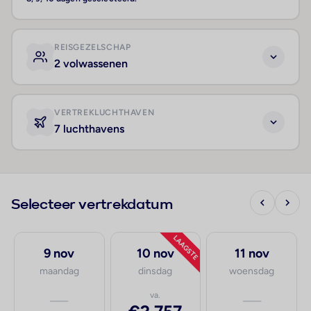
REISGEZELSCHAP
2 volwassenen
VERTREKLUCHTHAVEN
7 luchthavens
Selecteer vertrekdatum
LAAGSTE
9 nov
10 nov
11 nov
maandag
dinsdag
woensdag
—
va.
—