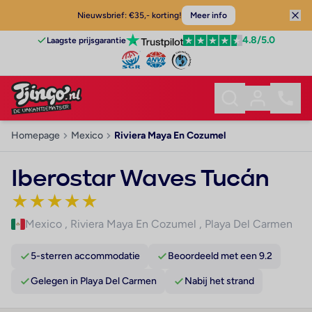
Nieuwsbrief: €35,- korting!
Meer info
4.8
/5.0
Laagste prijsgarantie
Homepage
Mexico
Riviera Maya En Cozumel
Iberostar Waves Tucán
★
★
★
★
★
Mexico
,
Riviera Maya En Cozumel
,
Playa Del Carmen
5-sterren accommodatie
Beoordeeld met een 9.2
Gelegen in Playa Del Carmen
Nabij het strand