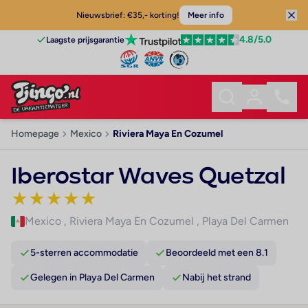
Nieuwsbrief: €35,- korting!
Meer info
4.8
/5.0
Laagste prijsgarantie
Homepage
Mexico
Riviera Maya En Cozumel
Iberostar Waves Quetzal
★
★
★
★
★
Mexico
,
Riviera Maya En Cozumel
,
Playa Del Carmen
5-sterren accommodatie
Beoordeeld met een 8.1
Gelegen in Playa Del Carmen
Nabij het strand