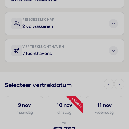
REISGEZELSCHAP
2 volwassenen
VERTREKLUCHTHAVEN
7 luchthavens
Selecteer vertrekdatum
LAAGSTE
9 nov
10 nov
11 nov
maandag
dinsdag
woensdag
—
va.
—