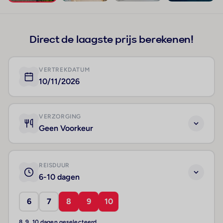
+346
Direct de laagste prijs berekenen!
VERTREKDATUM
10/11/2026
VERZORGING
Geen Voorkeur
REISDUUR
6-10 dagen
6
7
8
9
10
8, 9, 10 dagen geselecteerd.