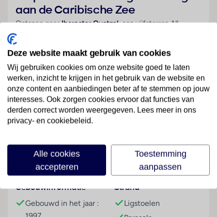
aan de Caribische Zee
Ontsnap naar
Iberostar Quetzal
, een vijfsterren All
Inclusive resort direct aan het witte zandstrand van Playa
del Carmen. Dit unieke resort combineert luxe met een
Deze website maakt gebruik van cookies
weelderige tropische setting vol junglegroen, watervallen
Wij gebruiken cookies om onze website goed te laten
en exotische dieren. Geniet van meerdere zwembaden,
werken, inzicht te krijgen in het gebruik van de website en
uitgebreide culinaire opties en een ontspannen sfeer die
onze content en aanbiedingen beter af te stemmen op jouw
perfect is voor zowel gezinnen als koppels. Met het
interesses. Ook zorgen cookies ervoor dat functies van
levendige centrum van Playa del Carmen op korte
derden correct worden weergegeven. Lees meer in ons
Lees meer
afstand is dit de ideale mix van natuur, comfort en
privacy- en cookiebeleid.
beleving.
✔ Direct aan het strand
Alle cookies
Toestemming
Faciliteiten
✔ Tropische jungletuin met dieren
accepteren
aanpassen
✔ All Inclusive met veel restaurants
✔ Geschikt voor gezinnen
Gebouwinformatie
Strand
✔ Dicht bij Playa del Carmen centrum
Gebouwd in het jaar :
Ligstoelen
Algemene beschrijving
1997