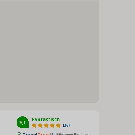
Sauna : 1
Zonneterras : 1
en snorkeluitrusting
Massage : 1
n, discotheek ‘Pacha’
Bananenboot : 1
Jetski : 1
Duiken : 1
Surfen : 1
Windsurfen : 1
Catamaran : 1
Tafeltennis : 1
Fitnessstudio : 1
Beachvolleybal : 1
Jeu de boules : 1
Fantastisch
Golf : 1
9,1
(
36
)
Animatieprogramma : 1
99
% beveelt ons aan