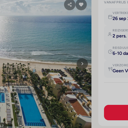
VANAFPRIJS 
VERTRE
26 sep 
REIZIGER
2 pers.
REISDUU
6-10 d
VERZOR
Geen V
 67