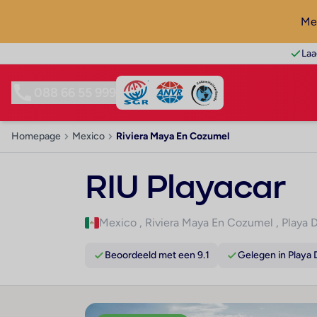
Mel
Laa
088 66 55 999
Homepage
Mexico
Riviera Maya En Cozumel
RIU Playacar
Mexico
,
Riviera Maya En Cozumel
,
Playa 
Beoordeeld met een 9.1
Gelegen in Playa