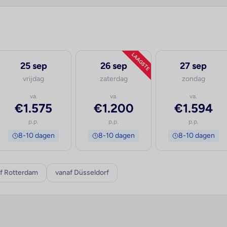
LAAGSTE
25 sep
26 sep
27 sep
vrijdag
zaterdag
zondag
va.
va.
va.
€1.575
€1.200
€1.594
p.p.
p.p.
p.p.
8-10 dagen
8-10 dagen
8-10 dagen
f Rotterdam
vanaf Düsseldorf