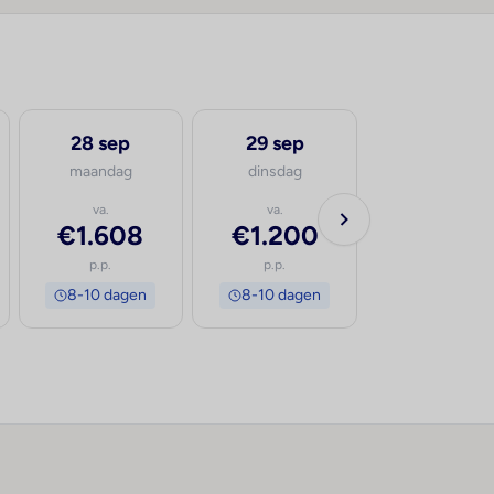
28 sep
29 sep
30 sep
maandag
dinsdag
woensdag
va.
va.
va.
€1.608
€1.200
€1.543
p.p.
p.p.
p.p.
8-10 dagen
8-10 dagen
8-10 dage