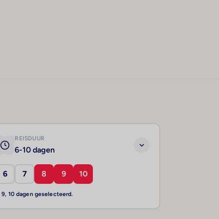
REISDUUR
6-10 dagen
6
7
8
9
10
, 9, 10 dagen geselecteerd.