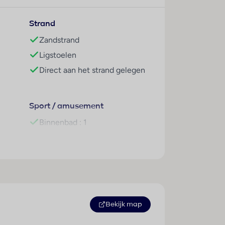
Strand
 Hier vind je winkels, restaurants, bars en het
Zandstrand
n RIU-hotels, waaronder Riu Palace Mexico,
Ligstoelen
Direct aan het strand gelegen
rdispenser, flatscreen-tv, kluisje, strijkijzer
Sport / amusement
Binnenbad : 1
Buitenbad(en) : 2
 met badjas, bidet en make-upspiegel
Kinderbad/gedeelte : 1
Pool-/snackbar : 1
Ligstoelen : 1
, Mexicaans à-la-carte, 5 bars inclusief swim-
Parasols : 1
Bekijk map
Whirlpool : 1
 inbegrepen