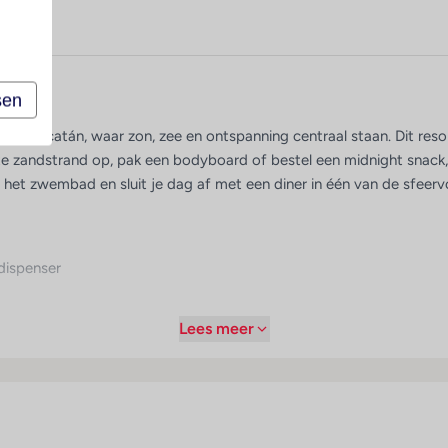
armen
sen
land Yucatán, waar zon, zee en ontspanning centraal staan. Dit res
te zandstrand op, pak een bodyboard of bestel een midnight snack, 
ij het zwembad en sluit je dag af met een diner in één van de sfeervo
rdispenser
Lees meer
ngen en kapsalon
rt met 3 zwembaden, meerdere restaurants, bars en een uitgebreid e
oor detail. Overdag ontspannen bij het zwembad of op het strand, 