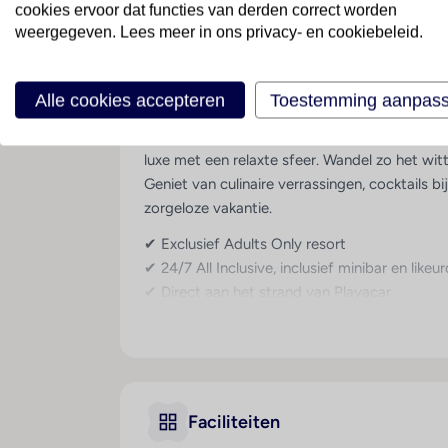
cookies ervoor dat functies van derden correct worden
Mexico
· Riviera Maya En Cozumel
· Playa Del C
weergegeven. Lees meer in ons privacy- en cookiebeleid.
Adults Only paradijs in Playa del Carmen
Alle cookies accepteren
Toestemming aanpas
Welkom bij Hotel Riu Playacar op het schierei
luxe met een relaxte sfeer. Wandel zo het wit
Geniet van culinaire verrassingen, cocktails b
zorgeloze vakantie.
✔ Exclusief Adults Only resort
✔ 24/7 All Inclusive, inclusief minibar en likeu
✔ Direct aan het strand van Playacar
✔ Zwembaden met swim-up bar
✔ Spa met massages, schoonheidsbehandeli
Algemeen
Riu Playacar is een stijlvol vijfsterrenreso
Faciliteiten
bekend om zijn persoonlijke service en oog v