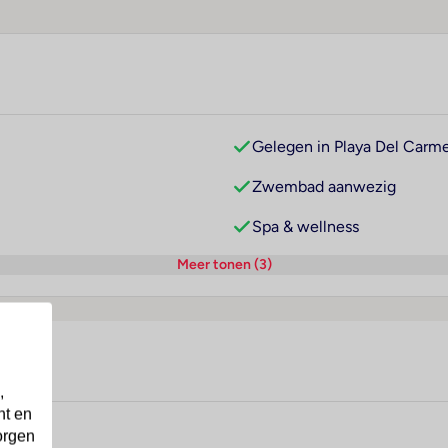
Gelegen in Playa Del Carm
Zwembad aanwezig
Spa & wellness
Meer tonen (3)
,
nt en
orgen