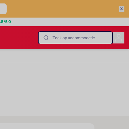
.8
/5.0