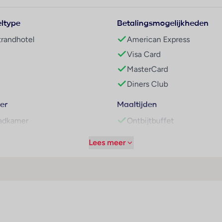
ltype
Betalingsmogelijkheden
ct aan het strand van Playa del Carmen en op ca. 3 km van het centrum.
trandhotel
American Express
uchthaven van Cancun. Het resort maakt deel uit van een cluster va
quila.
Visa Card
MasterCard
fortabele bedden, airco, plafondventilator, gratis wifi, minibar, likeu
Diners Club
 een badkamer met douche, dubbele wasbak en haardroger.
er
Maaltijden
 of 2 aparte bedden, balkon of terras
adkamer
Ontbijtbuffet
 slaapbank, balkon of terras
ouche
Lunchbuffet
Lees meer
den, geïntegreerde zitkamer met slaapbank, kleedkamer, badkamer
igbad
Diner buffet
aardroger
Diner à la carte
elefoon
All-inclusive
ade’, Italiaans ‘Traviata’, zwembadrestaurant ‘Turquesa’, steakhouse
telliet/kabeltelevisie
Dranken inclusief.
adio
Continentaal ontbijt
 kinderzwembad met glijbaan, ligstoelen, parasols en handdoeken