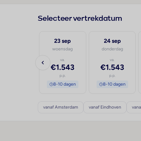
Selecteer vertrekdatum
22 sep
23 sep
24 sep
dinsdag
woensdag
donderdag
va.
va.
va.
€1.445
€1.543
€1.543
p.p.
p.p.
p.p.
8-10 dagen
8-10 dagen
8-10 dagen
vanaf Amsterdam
vanaf Eindhoven
vana