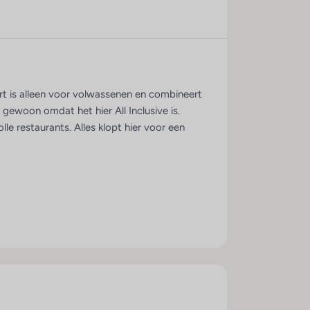
ort is alleen voor volwassenen en combineert
gewoon omdat het hier All Inclusive is.
lle restaurants. Alles klopt hier voor een
ntertainmentprogramma. Het hotel staat
’s avonds genieten van shows, livemuziek en