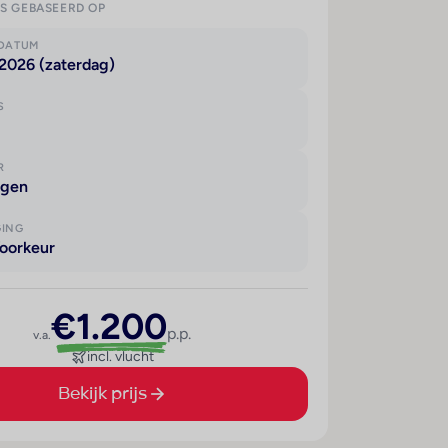
IS GEBASEERD OP
KDATUM
2026 (zaterdag)
S
R
agen
GING
oorkeur
€1.200
p.p.
v.a.
incl. vlucht
Bekijk prijs