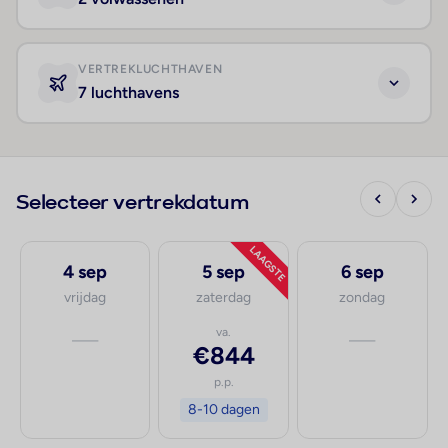
VERTREKLUCHTHAVEN
7 luchthavens
Selecteer vertrekdatum
LAAGSTE
4 sep
5 sep
6 sep
vrijdag
zaterdag
zondag
—
va.
—
€844
p.p.
8-10 dagen