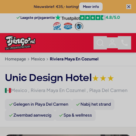
Nieuwsbrief: €35,- korting!
Meer info
4.8
/5.0
Laagste prijsgarantie
Homepage
Mexico
Riviera Maya En Cozumel
Unic Design Hotel
★
★
★
Mexico
,
Riviera Maya En Cozumel
,
Playa Del Carmen
Gelegen in Playa Del Carmen
Nabij het strand
Zwembad aanwezig
Spa & wellness