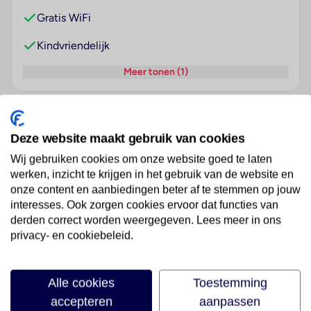
Gratis WiFi
Kindvriendelijk
Meer tonen (1)
Over dit hotel
Deze website maakt gebruik van cookies
Wij gebruiken cookies om onze website goed te laten
werken, inzicht te krijgen in het gebruik van de website en
Unic Design Hotel
onze content en aanbiedingen beter af te stemmen op jouw
Mexico
· Riviera Maya En Cozumel
· Playa Del Carmen
interesses. Ook zorgen cookies ervoor dat functies van
derden correct worden weergegeven. Lees meer in ons
privacy- en cookiebeleid.
Ligging
Het stadshotel ligt in Playa del Carmen / Playacar, op
ca. 5 minuten van het zandstrand, aan een
Alle cookies
Toestemming
hoofdstraat, de binnenstad van Playa del Carmen /
accepteren
aanpassen
Playacar bereikt men na ongeveer 1 km. De