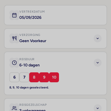
VERTREKDATUM
05/09/2026
VERZORGING
Geen Voorkeur
REISDUUR
6-10 dagen
6
7
8
9
10
8, 9, 10 dagen geselecteerd.
REISGEZELSCHAP
2 volwassenen