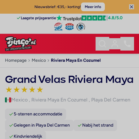
Nieuwsbrief: €35,- korting!
Meer info
4.8
/5.0
Laagste prijsgarantie
Homepage
Mexico
Riviera Maya En Cozumel
Grand Velas Riviera Maya
★
★
★
★
★
Mexico
,
Riviera Maya En Cozumel
,
Playa Del Carmen
5-sterren accommodatie
Gelegen in Playa Del Carmen
Nabij het strand
Kindvriendelijk