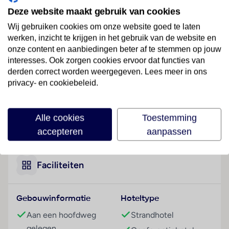
Dit businesshotel, ideaal voor strandvakantiegangers
Deze website maakt gebruik van cookies
en gezinnen, ligt in Playa del Carmen / Playacar, aan
Wij gebruiken cookies om onze website goed te laten
een hoofdstraat en direct aan het zandstrand. De
werken, inzicht te krijgen in het gebruik van de website en
dichtstbijzijnde luchthaven is Cancun (CUN), de
onze content en aanbiedingen beter af te stemmen op jouw
afstand bedraagt ongeveer 62 km.
interesses. Ook zorgen cookies ervoor dat functies van
derden correct worden weergegeven. Lees meer in ons
Hotelfaciliteiten
privacy- en cookiebeleid.
Voor de gasten staan in een hoofdgebouw met 4
verdiepingen en in 2 bijgebouwen 493 suites ter
beschikking. Engelstalig personeel bij de receptie in
Alle cookies
Toestemming
Lees meer
de ontvangsthal is hulZwembadzichtaardig bij het in-
accepteren
aanpassen
en uitchecken. Het voorzieningenaanbod van het
complex bevat een garderobe, een bagagedepot, een
kluis, een wisselkantoor en een geldautomaat. Via
Faciliteiten
Wi-Fi hebben de gasten toegang tot het internet
(tegen toeslag). De tourdesk biedt ondersteuning bij
Gebouwinformatie
Hoteltype
het boeken van excursies. Het complex beschikt over
meerdere voor gehandicapten toegankelijke
Aan een hoofdweg
Strandhotel
vrijetijdsbestedingen. Het verblijf beschikt over
gelegen