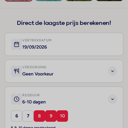
+192
Direct de laagste prijs berekenen!
VERTREKDATUM
19/09/2026
VERZORGING
Geen Voorkeur
REISDUUR
6-10 dagen
6
7
8
9
10
8, 9, 10 dagen geselecteerd.