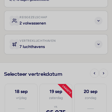
REISGEZELSCHAP
2 volwassenen
VERTREKLUCHTHAVEN
7 luchthavens
Selecteer vertrekdatum
LAAGSTE
18 sep
19 sep
20 sep
vrijdag
zaterdag
zondag
—
va.
—