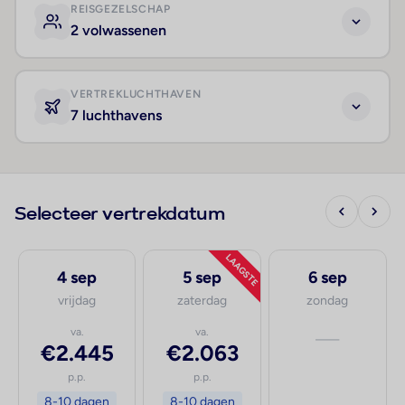
REISGEZELSCHAP
2 volwassenen
VERTREKLUCHTHAVEN
7 luchthavens
Selecteer vertrekdatum
LAAGSTE
4 sep
5 sep
6 sep
vrijdag
zaterdag
zondag
va.
va.
—
€2.445
€2.063
p.p.
p.p.
8-10 dagen
8-10 dagen