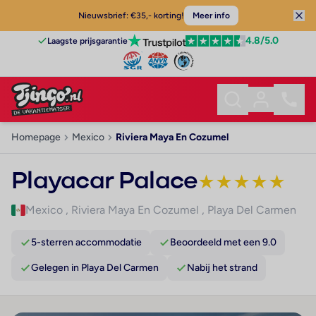
Nieuwsbrief: €35,- korting!
Meer info
4.8
/5.0
Laagste prijsgarantie
Homepage
Mexico
Riviera Maya En Cozumel
Playacar Palace
★
★
★
★
★
Mexico
,
Riviera Maya En Cozumel
,
Playa Del Carmen
5-sterren accommodatie
Beoordeeld met een 9.0
Gelegen in Playa Del Carmen
Nabij het strand