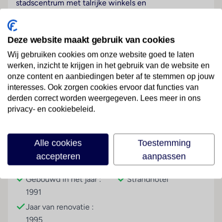
stadscentrum met talrijke winkels en
amusementsmogelijkheden. Een halte van het
openbaar vervoer ligt op slechts ongeveer 200 m
afstand van het hotel. In de directe omgeving bevindt
Deze website maakt gebruik van cookies
zich de aanlegplaats van de veerpont naar het eiland
Wij gebruiken cookies om onze website goed te laten
Cozumel. Cancún bereikt u na ongeveer 1 uur rijden.
werken, inzicht te krijgen in het gebruik van de website en
onze content en aanbiedingen beter af te stemmen op jouw
Hotelfaciliteiten
Lees meer
interesses. Ook zorgen cookies ervoor dat functies van
De 185 kamers, de 16 suites, de 93 eenpersoons- en
derden correct worden weergegeven. Lees meer in ons
de 30 tweepersoonskamers zijn verdeeld over 5
privacy- en cookiebeleid.
verdiepingen en zijn met een lift bereikbaar. Het
vriendelijke personeel aan de receptie is graag bij alle
Faciliteiten
vragen behulpzaam. Het verblijf is ingericht met een
Alle cookies
Toestemming
bagagedepot, een kluis, een wisselkantoor en een
accepteren
aanpassen
Gebouwinformatie
Hoteltype
geldautomaat. In de openbare ruimtes is Wi-Fi
verkrijgbaar. De tourdesk biedt ondersteuning bij het
Gebouwd in het jaar :
Strandhotel
boeken van excursies. Het resort beschikt over
1991
meerdere voor gehandicapten toegankelijke
Jaar van renovatie :
vrijetijdsbestedingen. Het verblijf beschikt over
1995