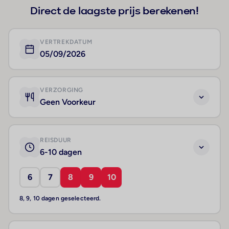
Direct de laagste prijs berekenen!
VERTREKDATUM
05/09/2026
VERZORGING
Geen Voorkeur
REISDUUR
6-10 dagen
6
7
8
9
10
8, 9, 10 dagen geselecteerd.