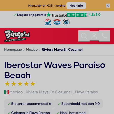
Nieuwsbrief: €35,- korting!
Meer info
4.8
/5.0
Laagste prijsgarantie
Homepage
Mexico
Riviera Maya En Cozumel
Iberostar Waves Paraíso
Beach
★
★
★
★
★
Mexico
,
Riviera Maya En Cozumel
,
Playa Paraíso
5-sterren accommodatie
Beoordeeld met een 9.0
Gelegen in Playa Paraíso
Nabij het strand