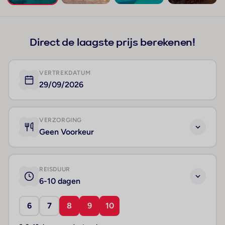
+152
Direct de laagste prijs berekenen!
VERTREKDATUM
29/09/2026
VERZORGING
Geen Voorkeur
REISDUUR
6-10 dagen
6
7
8
9
10