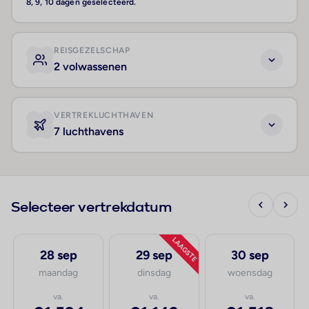
8, 9, 10 dagen geselecteerd.
REISGEZELSCHAP
2 volwassenen
VERTREKLUCHTHAVEN
7 luchthavens
Selecteer vertrekdatum
LAAGSTE
28 sep
29 sep
30 sep
maandag
dinsdag
woensdag
va.
va.
va.