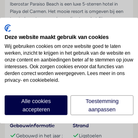
Iberostar Paraiso Beach is een luxe 5-sterren hotel in
Playa del Carmen. Het mooie resort is omgeven bij een
tropische natuur en gelegen direct aan het fijne
zandstrand. Tijdens een verblijf hier heb je de keuze uit 4
ruime zwembaden en een apart kinderbad. Er worden
Deze website maakt gebruik van cookies
verschillende cuisines aangeboden, verdeeld over 8
Wij gebruiken cookies om onze website goed te laten
restaurants. Wil je liever genieten van een drankje of
werken, inzicht te krijgen in het gebruik van de website en
twee? Dan zijn er 4 bars aanwezig waaronder een
onze content en aanbiedingen beter af te stemmen op jouw
zwembadbar. Rondom de zwembaden vind je
interesses. Ook zorgen cookies ervoor dat functies van
zonneterrassen met ligstoelen en parasols waar je prima
derden correct worden weergegeven. Lees meer in ons
kunt ontspannen. Je kan trouwens ook relaxen in het
Lees meer
privacy- en cookiebeleid.
wellnesscenter. Ook aan de kids is gedacht met een leuk
animatieprogramma en een kidsclub. Kortom, een
vakantie in IBEROSTAR Paraiso Beach is optimaal
Alle cookies
Toestemming
Faciliteiten
genieten!
accepteren
aanpassen
Ligging:
Gebouwinformatie
Strand
Strand details: met fijn zand zandstrand 'Paraiso';
Gebouwd in het jaar :
Ligstoelen
strandinformatie: palmbomen