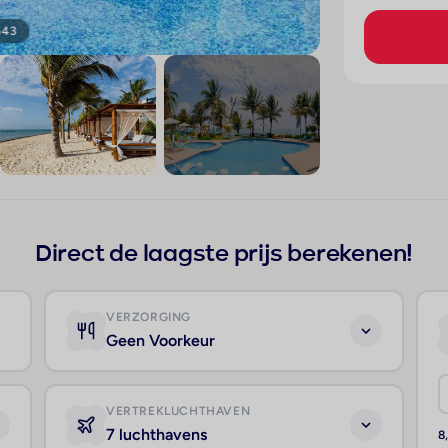
643
+639
Direct de laagste prijs berekenen!
VERZORGING
Geen Voorkeur
VERTREKLUCHTHAVEN
7 luchthavens
8