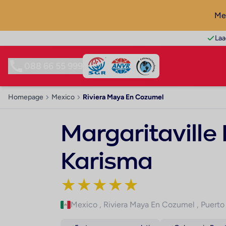
Mel
Laa
088 66 55 999
Homepage
Mexico
Riviera Maya En Cozumel
Margaritaville
Karisma
★
★
★
★
★
Mexico
,
Riviera Maya En Cozumel
,
Puerto