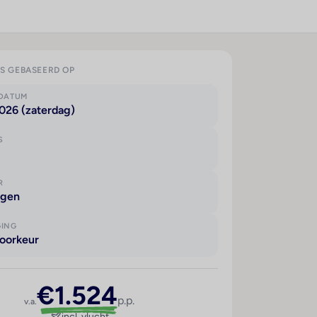
IS GEBASEERD OP
KDATUM
026 (zaterdag)
S
R
agen
GING
oorkeur
€1.524
p.p.
v.a.
incl. vlucht