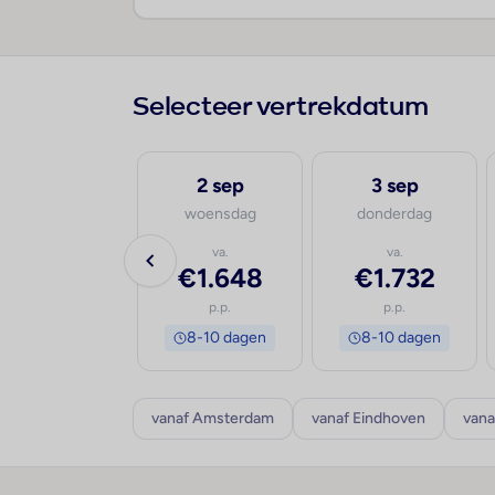
Selecteer vertrekdatum
1 sep
2 sep
3 sep
dinsdag
woensdag
donderdag
va.
va.
va.
€1.582
€1.648
€1.732
p.p.
p.p.
p.p.
8-10 dagen
8-10 dagen
8-10 dagen
vanaf Amsterdam
vanaf Eindhoven
vana