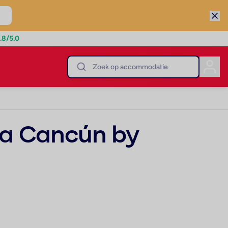
.8
/5.0
era Cancún by