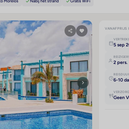
to Morelos
Nabij het strand
Gratis WiFi
VANAFPRIJS 
VERTRE
5 sep 2
REIZIGER
2 pers.
REISDUU
6-10 d
VERZOR
Geen V