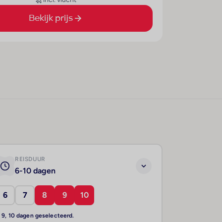
Bekijk prijs
REISDUUR
6-10 dagen
6
7
8
9
10
, 9, 10 dagen geselecteerd.