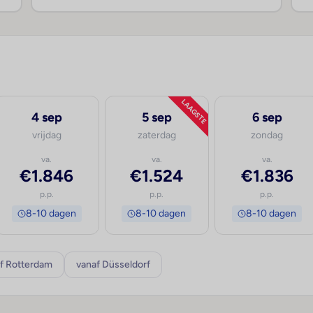
LAAGSTE
4 sep
5 sep
6 sep
vrijdag
zaterdag
zondag
va.
va.
va.
€1.846
€1.524
€1.836
p.p.
p.p.
p.p.
8-10 dagen
8-10 dagen
8-10 dagen
f Rotterdam
vanaf Düsseldorf