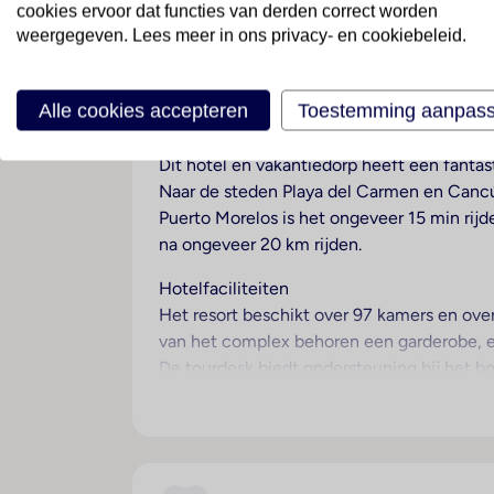
cookies ervoor dat functies van derden correct worden
Margaritaville Island Res
weergegeven. Lees meer in ons privacy- en cookiebeleid.
Mexico
· Riviera Maya En Cozumel
· Puerto More
Alle cookies accepteren
Toestemming aanpas
Ligging
Dit hotel en vakantiedorp heeft een fanta
Naar de steden Playa del Carmen en Cancún
Puerto Morelos is het ongeveer 15 min rijd
na ongeveer 20 km rijden.
Hotelfaciliteiten
Het resort beschikt over 97 kamers en over 
van het complex behoren een garderobe, een
De tourdesk biedt ondersteuning bij het b
vrijetijdsbestedingen. Rolstoelvriendelijke
winkelen of te flaneren. Op het terrein van
resort behoort een speelkamer. Desgewens
beveiligingsdienst, een Kinderopvang, een