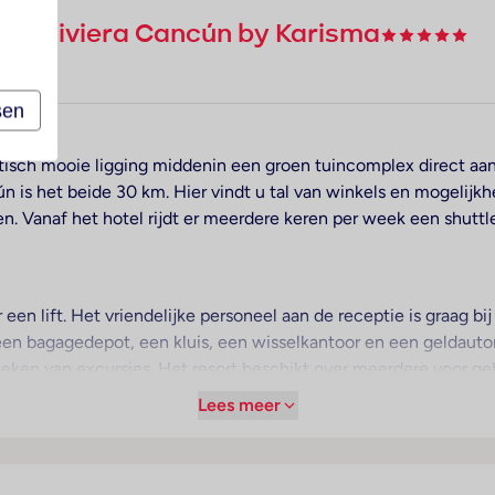
erve Riviera Cancún by Karisma
los
sen
stisch mooie ligging middenin een groen tuincomplex direct aa
 is het beide 30 km. Hier vindt u tal van winkels en mogelijk
en. Vanaf het hotel rijdt er meerdere keren per week een shutt
een lift. Het vriendelijke personeel aan de receptie is graag bij
 bagagedepot, een kluis, een wisselkantoor en een geldautomaat
oeken van excursies. Het resort beschikt over meerdere voor g
 faciliteiten zijn beschikbaar. Een souvenirwinkel en andere win
Lees meer
 het verblijf bevinden zich een mooie tuin en een fraaie speelp
t beschikken de reizigers over parkeerplaatsen. Tot de aange
 autoverhuur, een medische dienst, een transferservice, kamer