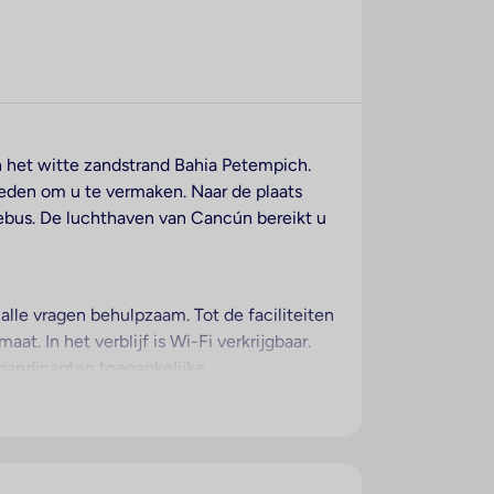
n het witte zandstrand Bahia Petempich.
heden om u te vermaken. Naar de plaats
lebus. De luchthaven van Cancún bereikt u
 alle vragen behulpzaam. Tot de faciliteiten
. In het verblijf is Wi-Fi verkrijgbaar.
ehandicapten toegankelijke
kels zijn voorhanden om heerlijk te
laats. Tot de overige voorzieningen van het
boden diensten horen een 24-uurs
service, een wasservice, een kapper en een