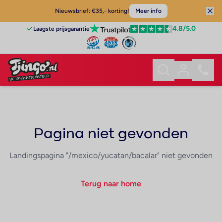
Nieuwsbrief: €35,- korting!
Meer info
4.8
/5.0
Laagste prijsgarantie
Pagina niet gevonden
Landingspagina "/mexico/yucatan/bacalar" niet gevonden
Terug naar home